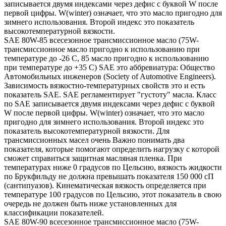
записывается двумя индексами через дефис с буквой W после
первой цифры. W(winter) означает, что это масло пригодно для
зимнего использования. Второй индекс это показатель
высокотемпературной вязкости.
SAE 80W-85 всесезонное трансмиссионное масло (75W-
трансмиссионное масло пригодно к использованию при
температуре до -26 С, 85 масло пригодно к использованию
при температуре до +35 С) SAE это аббревиатура: Общество
Автомобильных инженеров (Society of Automotive Engineers).
Зависимость вязкостно-температурных свойств это и есть
показатель SAE. SAE регламентирует "густоту" масла. Класс
по SAE записывается двумя индексами через дефис с буквой
W после первой цифры. W(winter) означает, что это масло
пригодно для зимнего использования. Второй индекс это
показатель высокотемпературной вязкости. Для
трансмиссионных масел очень Важно понимать два
показателя, которые помогают определить нагрузку с которой
сможет справиться защитная масляная пленка. При
температурах ниже 0 градусов по Цельсию, вязкость жидкости
по Брукфильду не должна превышать показателя 150 000 сП
(сантипуазов). Кинематическая вязкость определяется при
температуре 100 градусов по Цельсию, этот показатель в свою
очередь не должен быть ниже установленных для
классификации показателей.
SAE 80W-90 всесезонное трансмиссионное масло (75W-