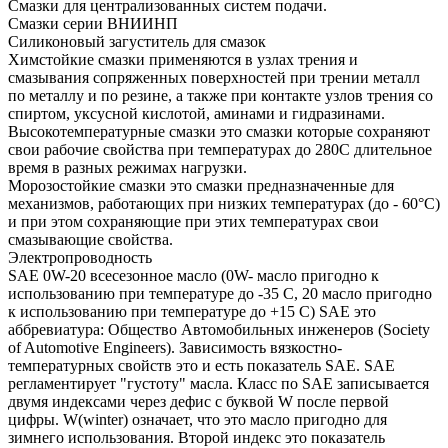
Смазки для централизованных систем подачи.
Смазки серии ВНИИНП
Силиконовый загуститель для смазок
Химстойкие смазки применяются в узлах трения и
смазывания сопряженных поверхностей при трении металл
по металлу и по резине, а также при контакте узлов трения со
спиртом, уксусной кислотой, аминами и гидразинами.
Высокотемпературные смазки это смазки которые сохраняют
свои рабочие свойства при температурах до 280С длительное
время в разных режимах нагрузки.
Морозостойкие смазки это смазки предназначенные для
механизмов, работающих при низких температурах (до - 60°С)
и при этом сохраняющие при этих температурах свои
смазывающие свойства.
Электропроводность
SAE 0W-20 всесезонное масло (0W- масло пригодно к
использованию при температуре до -35 С, 20 масло пригодно
к использованию при температуре до +15 С) SAE это
аббревиатура: Общество Автомобильных инженеров (Society
of Automotive Engineers). Зависимость вязкостно-
температурных свойств это и есть показатель SAE. SAE
регламентирует "густоту" масла. Класс по SAE записывается
двумя индексами через дефис с буквой W после первой
цифры. W(winter) означает, что это масло пригодно для
зимнего использования. Второй индекс это показатель