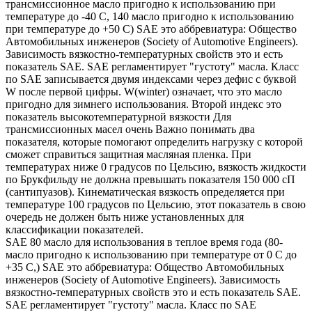
трансмиссионное масло пригодно к использованию при
температуре до -40 С, 140 масло пригодно к использованию
при температуре до +50 С) SAE это аббревиатура: Общество
Автомобильных инженеров (Society of Automotive Engineers).
Зависимость вязкостно-температурных свойств это и есть
показатель SAE. SAE регламентирует "густоту" масла. Класс
по SAE записывается двумя индексами через дефис с буквой
W после первой цифры. W(winter) означает, что это масло
пригодно для зимнего использования. Второй индекс это
показатель высокотемпературной вязкости Для
трансмиссионных масел очень Важно понимать два
показателя, которые помогают определить нагрузку с которой
сможет справиться защитная масляная пленка. При
температурах ниже 0 градусов по Цельсию, вязкость жидкости
по Брукфильду не должна превышать показателя 150 000 сП
(сантипуазов). Кинематическая вязкость определяется при
температуре 100 градусов по Цельсию, этот показатель в свою
очередь не должен быть ниже установленных для
классификации показателей.
SAE 80 масло для использования в теплое время года (80-
масло пригодно к использованию при температуре от 0 С до
+35 С,) SAE это аббревиатура: Общество Автомобильных
инженеров (Society of Automotive Engineers). Зависимость
вязкостно-температурных свойств это и есть показатель SAE.
SAE регламентирует "густоту" масла. Класс по SAE