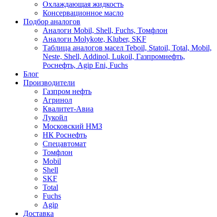
Охлаждающая жидкость
Консервационное масло
Подбор аналогов
Аналоги Mobil, Shell, Fuchs, Томфлон
Аналоги Molykote, Kluber, SKF
Таблица аналогов масел Teboil, Statoil, Total, Mobil,
Neste, Shell, Addinol, Lukoil, Газпромнефть,
Роснефть, Agip Eni, Fuchs
Блог
Производители
Газпром нефть
Агринол
Квалитет-Авиа
Лукойл
Московский НМЗ
НК Роснефть
Спецавтомат
Томфлон
Mobil
Shell
SKF
Total
Fuchs
Agip
Доставка