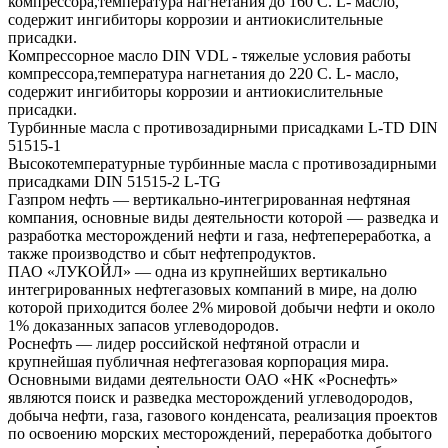
компрессора,температура нагнетания до 160 С. L- масло,
содержит ингибиторы коррозии и антиокислительные
присадки.
Компрессорное масло DIN VDL - тяжелые условия работы
компрессора,температура нагнетания до 220 С. L- масло,
содержит ингибиторы коррозии и антиокислительные
присадки.
Турбинные масла с противозадирными присадками L-TD DIN
51515-1
Высокотемпературные турбинные масла с противозадирными
присадками DIN 51515-2 L-TG
Газпром нефть — вертикально-интегрированная нефтяная
компания, основные виды деятельности которой — разведка и
разработка месторождений нефти и газа, нефтепереработка, а
также производство и сбыт нефтепродуктов.
ПАО «ЛУКОЙЛ» — одна из крупнейших вертикально
интегрированных нефтегазовых компаний в мире, на долю
которой приходится более 2% мировой добычи нефти и около
1% доказанных запасов углеводородов.
Роснефть — лидер российской нефтяной отрасли и
крупнейшая публичная нефтегазовая корпорация мира.
Основными видами деятельности ОАО «НК «Роснефть»
являются поиск и разведка месторождений углеводородов,
добыча нефти, газа, газового конденсата, реализация проектов
по освоению морских месторождений, переработка добытого