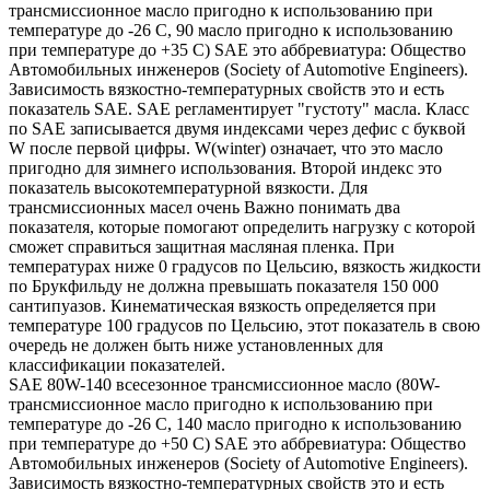
трансмиссионное масло пригодно к использованию при
температуре до -26 С, 90 масло пригодно к использованию
при температуре до +35 С) SAE это аббревиатура: Общество
Автомобильных инженеров (Society of Automotive Engineers).
Зависимость вязкостно-температурных свойств это и есть
показатель SAE. SAE регламентирует "густоту" масла. Класс
по SAE записывается двумя индексами через дефис с буквой
W после первой цифры. W(winter) означает, что это масло
пригодно для зимнего использования. Второй индекс это
показатель высокотемпературной вязкости. Для
трансмиссионных масел очень Важно понимать два
показателя, которые помогают определить нагрузку с которой
сможет справиться защитная масляная пленка. При
температурах ниже 0 градусов по Цельсию, вязкость жидкости
по Брукфильду не должна превышать показателя 150 000
сантипуазов. Кинематическая вязкость определяется при
температуре 100 градусов по Цельсию, этот показатель в свою
очередь не должен быть ниже установленных для
классификации показателей.
SAE 80W-140 всесезонное трансмиссионное масло (80W-
трансмиссионное масло пригодно к использованию при
температуре до -26 С, 140 масло пригодно к использованию
при температуре до +50 С) SAE это аббревиатура: Общество
Автомобильных инженеров (Society of Automotive Engineers).
Зависимость вязкостно-температурных свойств это и есть