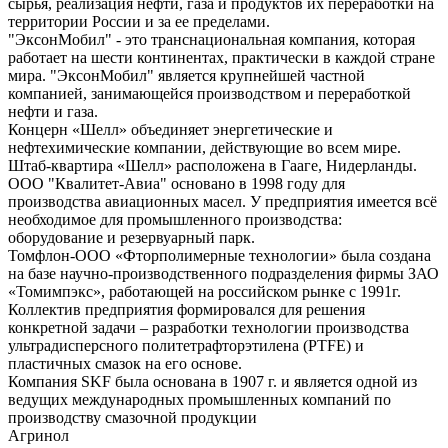
сырья, реализация нефти, газа и продуктов их переработки на
территории России и за ее пределами.
"ЭксонМобил" - это транснациональная компания, которая
работает на шести континентах, практически в каждой стране
мира. "ЭксонМобил" является крупнейшей частной
компанией, занимающейся производством и переработкой
нефти и газа.
Концерн «Шелл» объединяет энергетические и
нефтехимические компании, действующие во всем мире.
Штаб-квартира «Шелл» расположена в Гааге, Нидерланды.
ООО "Квалитет-Авиа" основано в 1998 году для
производства авиационных масел. У предприятия имеется всё
необходимое для промышленного производства:
оборудование и резервуарный парк.
Томфлон-ООО «Фторполимерные технологии» была создана
на базе научно-производственного подразделения фирмы ЗАО
«Томимпэкс», работающей на российском рынке с 1991г.
Коллектив предприятия формировался для решения
конкретной задачи – разработки технологии производства
ультрадисперсного политетрафторэтилена (PTFE) и
пластичных смазок на его основе.
Компания SKF была основана в 1907 г. и является одной из
ведущих международных промышленных компаний по
производству смазочной продукции
Агринол