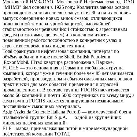
Московский НМЗ- ОАО "Московский Нефтемаслозавод" ОАО
"МНМЗ" был основан в 1925 году. Коллектив завода освоил
производство силикагелиевых загустителей, а на их основе -
выпуск совершенно новых видов смазок, отличающихся
повышенной температурной защитой, высочайшей
стабильностью и чрезвычайной стойкостью к агрессивным
средам (кислотами, щелочам) и в конечном итоге -
повышенной работоспособностью в конкретных узлах и
агрегатах современных видов техники.
Total французская нефтегазовая компания, четвёртая по
объёму добычи в мире после Shell, British Petroleum
,ExxonMobil. Штаб-квартира расположена в Париже.
FUCHS — это основанная в Германии глобальная группа
компаний, которая уже в течении более чем 85 лет занимается
разработкой, производством и сбытом смазочных материалов
практически для всех областей применения и отраслей
промышленности. В составе группы FUCHS насчитывается
около 60 компаний и почти 5000 сотрудников по всему миру, а
сама группа FUCHS является лидирующим независимым
поставщиком смазочных материалов.
Agip (Azienda Generale Italiana Petroli) — коммерческий бренд
итальянской группы Eni S.p.A. — одной из крупнейших
мировых нефтяных компаний.
ELF – марка, принадлежащая пятой в мире международной
нефтегазовой компании TOTAL