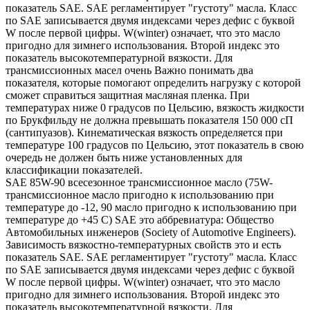
показатель SAE. SAE регламентирует "густоту" масла. Класс
по SAE записывается двумя индексами через дефис с буквой
W после первой цифры. W(winter) означает, что это масло
пригодно для зимнего использования. Второй индекс это
показатель высокотемпературной вязкости. Для
трансмиссионных масел очень Важно понимать два
показателя, которые помогают определить нагрузку с которой
сможет справиться защитная масляная пленка. При
температурах ниже 0 градусов по Цельсию, вязкость жидкости
по Брукфильду не должна превышать показателя 150 000 сП
(сантипуазов). Кинематическая вязкость определяется при
температуре 100 градусов по Цельсию, этот показатель в свою
очередь не должен быть ниже установленных для
классификации показателей.
SAE 85W-90 всесезонное трансмиссионное масло (75W-
трансмиссионное масло пригодно к использованию при
температуре до -12, 90 масло пригодно к использованию при
температуре до +45 С) SAE это аббревиатура: Общество
Автомобильных инженеров (Society of Automotive Engineers).
Зависимость вязкостно-температурных свойств это и есть
показатель SAE. SAE регламентирует "густоту" масла. Класс
по SAE записывается двумя индексами через дефис с буквой
W после первой цифры. W(winter) означает, что это масло
пригодно для зимнего использования. Второй индекс это
показатель высокотемпературной вязкости. Для