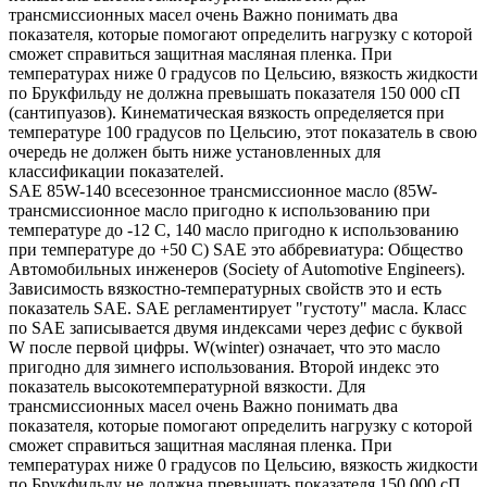
трансмиссионных масел очень Важно понимать два
показателя, которые помогают определить нагрузку с которой
сможет справиться защитная масляная пленка. При
температурах ниже 0 градусов по Цельсию, вязкость жидкости
по Брукфильду не должна превышать показателя 150 000 сП
(сантипуазов). Кинематическая вязкость определяется при
температуре 100 градусов по Цельсию, этот показатель в свою
очередь не должен быть ниже установленных для
классификации показателей.
SAE 85W-140 всесезонное трансмиссионное масло (85W-
трансмиссионное масло пригодно к использованию при
температуре до -12 С, 140 масло пригодно к использованию
при температуре до +50 С) SAE это аббревиатура: Общество
Автомобильных инженеров (Society of Automotive Engineers).
Зависимость вязкостно-температурных свойств это и есть
показатель SAE. SAE регламентирует "густоту" масла. Класс
по SAE записывается двумя индексами через дефис с буквой
W после первой цифры. W(winter) означает, что это масло
пригодно для зимнего использования. Второй индекс это
показатель высокотемпературной вязкости. Для
трансмиссионных масел очень Важно понимать два
показателя, которые помогают определить нагрузку с которой
сможет справиться защитная масляная пленка. При
температурах ниже 0 градусов по Цельсию, вязкость жидкости
по Брукфильду не должна превышать показателя 150 000 сП