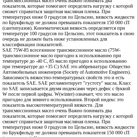
трансмиссионных масел очень Важно понимать два
показателя, которые помогают определить нагрузку с которой
сможет справиться защитная масляная пленка. При
температурах ниже 0 градусов по Цельсию, вязкость жидкости
по Брукфильду не должна превышать показателя 150 000 сП
(сантипуазов). Кинематическая вязкость определяется при
температуре 100 градусов по Цельсию, этот показатель в свою
очередь не должен быть ниже установленных для
классификации показателей.
SAE 75W-85 всесезонное трансмиссионное масло (75W-
трансмиссионное масло пригодно к использованию при
температуре до -40 С, 85 масло пригодно к использованию
при температуре до +35 С) SAE это аббревиатура: Общество
Автомобильных инженеров (Society of Automotive Engineers).
Зависимость вязкостно-температурных свойств это и есть
показатель SAE. SAE регламентирует "густоту" масла. Класс
по SAE записывается двумя индексами через дефис с буквой
W после первой цифры. W(winter) означает, что это масло
пригодно для зимнего использования. Второй индекс это
показатель высокотемпературной вязкости. Для
трансмиссионных масел очень Важно понимать два
показателя, которые помогают определить нагрузку с которой
сможет справиться защитная масляная пленка. При
температурах ниже 0 градусов по Цельсию, вязкость жидкости
по Брукфильду не должна превышать показателя 150 000 сП