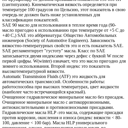
(сантипуазов). Кинематическая вязкость определяется при
температуре 100 градусов по Цельсию, этот показатель в свою
очередь не должен быть ниже установленных для
классификации показателей.
SAE 90 масло для использования в теплое время года (90-
масло пригодно к использованию при температуре от +5 С до
+40 С,) SAE это аббревиатура: Общество Автомобильных
инженеров (Society of Automotive Engineers). Зависимость
вязкостно-температурных свойств это и есть показатель SAE.
SAE регламентирует "густоту" масла. Класс по SAE
записывается двумя индексами через дефис с буквой W после
первой цифры. W(winter) означает, что это масло пригодно для
зимнего использования. Второй индекс это показатель
высокотемпературной вязкости.
Automatic Transmission Fluids (ATF) это жидкость для
автоматических трансмиссий. Особенности работы:
работоспособна при высоких температурах, цвет жидкости
(наиболее часто встречающийся красный).
Очищенное гидравлическое минеральное масло без присадок.
Очищенное минеральное масло с антикоррозионными,
антиокислительными и противоизносными присадками.
Гидравлические масла HLP -это масла, содержащие присадки
против коррозии, окисления и износа (индекс вязкости < 80-
100, давление < 100 бар). Масла HLP универсального
применения, однако, рекомендуется использовать во