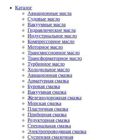
Каталог
Авиационные масла
Судовые масло
Вакуумные масла
Гидравлические масла
Индустриальное масло
Компрессорное масло
Моторное масло
Трансмиссионное масло
Трансформаторное масло
Турбинное масло
Холодильное масло
Авиационная смазка
Арматурная смазка
Буровая смазка
Вакуумная смазка
Железнодорожная смазка
Морская смазка
Пластичная смазка
Приборная смазка
Редукторная смазка
Специальная смазка
Электропроводящая смазка
Суспензия смазочная