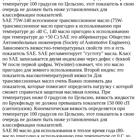
температуре 100 градусов по Цельсию, этот показатель в свою
очередь не должен быть ниже установленных для
классификации показателей.
SAE 75W-140 всесезонное трансмиссионное масло (75W-
трансмиссионное масло пригодно к использованию при
температуре до -40 С, 140 масло пригодно к использованию
при температуре до +50 С) SAE это аббревиатура: Общество
Автомобильных инженеров (Society of Automotive Engineers).
Зависимость вязкостно-температурных свойств это и есть
показатель SAE. SAE регламентирует "густоту" масла. Класс
по SAE записывается двумя индексами через дефис с буквой
W после первой цифры. W(winter) означает, что это масло
пригодно для зимнего использования. Второй индекс это
показатель высокотемпературной вязкости Для
трансмиссионных масел очень Важно понимать два
показателя, которые помогают определить нагрузку с которой
сможет справиться защитная масляная пленка. При
температурах ниже 0 градусов по Цельсию, вязкость жидкости
по Брукфильду не должна превышать показателя 150 000 сП
(сантипуазов). Кинематическая вязкость определяется при
температуре 100 градусов по Цельсию, этот показатель в свою
очередь не должен быть ниже установленных для
классификации показателей.
SAE 80 масло для использования в теплое время года (80-
масло пригодно к использованию при температуре от 0 С до