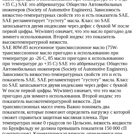
+35 С,) SAE это аббревиатура: Общество Автомобильных
инженеров (Society of Automotive Engineers). Зависимость
вязкостно-температурных свойств это и есть показатель SAE.
SAE регламентирует "густоту" масла. Класс по SAE
записывается двумя индексами через дефис с буквой W после
первой цифры. W(winter) означает, что это масло пригодно для
зимнего использования. Второй индекс это показатель
высокотемпературной вязкости.
SAE 80W-85 всесезонное трансмиссионное масло (75W-
трансмиссионное масло пригодно к использованию при
температуре до -26 С, 85 масло пригодно к использованию
при температуре до +35 С) SAE это аббревиатура: Общество
Автомобильных инженеров (Society of Automotive Engineers).
Зависимость вязкостно-температурных свойств это и есть
показатель SAE. SAE регламентирует "густоту" масла. Класс
по SAE записывается двумя индексами через дефис с буквой
W после первой цифры. W(winter) означает, что это масло
пригодно для зимнего использования. Второй индекс это
показатель высокотемпературной вязкости. Для
трансмиссионных масел очень Важно понимать два
показателя, которые помогают определить нагрузку с которой
сможет справиться защитная масляная пленка. При
температурах ниже 0 градусов по Цельсию, вязкость жидкости
по Брукфильду не должна превышать показателя 150 000 сП
(сантипуазов). Кинематическая вязкость определяется при