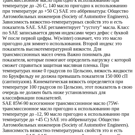
трансмиссионное масло пригодно к использованию при
температуре до -26 С, 140 масло пригодно к использованию
при температуре до +50 С) SAE это аббревиатура: Общество
Автомобильных инженеров (Society of Automotive Engineers).
Зависимость вязкостно-температурных свойств это и есть
показатель SAE. SAE регламентирует "густоту" масла. Класс
по SAE записывается двумя индексами через дефис с буквой
W после первой цифры. W(winter) означает, что это масло
пригодно для зимнего использования. Второй индекс это
показатель высокотемпературной вязкости. Для
трансмиссионных масел очень Важно понимать два
показателя, которые помогают определить нагрузку с которой
сможет справиться защитная масляная пленка. При
температурах ниже 0 градусов по Цельсию, вязкость жидкости
по Брукфильду не должна превышать показателя 150 000 сП
(сантипуазов). Кинематическая вязкость определяется при
температуре 100 градусов по Цельсию, этот показатель в свою
очередь не должен быть ниже установленных для
классификации показателей.
SAE 85W-90 всесезонное трансмиссионное масло (75W-
трансмиссионное масло пригодно к использованию при
температуре до -12, 90 масло пригодно к использованию при
температуре до +45 С) SAE это аббревиатура: Общество
Автомобильных инженеров (Society of Automotive Engineers).
Зависимость вязкостно-температурных свойств это и есть