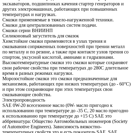
экскаваторов, подшипниках качения стартер генераторов и
других электромашинах, работающих при повышенных
температурах и нагрузках.
Смазки применяемые в тяжело-нагруженной техники.
Смазки для централизованных систем подачи.
Смазки серии ВНИИНП
Силиконовый загуститель для смазок
Химстойкие смазки применяются в узлах трения и
смазывания сопряженных поверхностей при трении металл
по металлу и по резине, а также при контакте узлов трения со
спиртом, уксусной кислотой, аминами и гидразинами.
Высокотемпературные смазки это смазки которые сохраняют
свои рабочие свойства при температурах до 280С длительное
время в разных режимах нагрузки.
Морозостойкие смазки это смазки предназначенные для
механизмов, работающих при низких температурах (до - 60°С)
и при этом сохраняющие при этих температурах свои
смазывающие свойства.
Электропроводность
SAE 0W-20 всесезонное масло (0W- масло пригодно к
использованию при температуре до -35 С, 20 масло пригодно
к использованию при температуре до +15 С) SAE это
аббревиатура: Общество Автомобильных инженеров (Society
of Automotive Engineers). Зависимость вязкостно-
температурных свойств это и есть показатель SAE. SAE