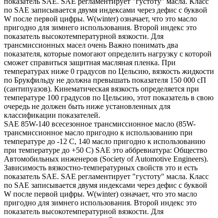
показатель SAE. SAE регламентирует "густоту" масла. Класс
по SAE записывается двумя индексами через дефис с буквой
W после первой цифры. W(winter) означает, что это масло
пригодно для зимнего использования. Второй индекс это
показатель высокотемпературной вязкости. Для
трансмиссионных масел очень Важно понимать два
показателя, которые помогают определить нагрузку с которой
сможет справиться защитная масляная пленка. При
температурах ниже 0 градусов по Цельсию, вязкость жидкости
по Брукфильду не должна превышать показателя 150 000 сП
(сантипуазов). Кинематическая вязкость определяется при
температуре 100 градусов по Цельсию, этот показатель в свою
очередь не должен быть ниже установленных для
классификации показателей.
SAE 85W-140 всесезонное трансмиссионное масло (85W-
трансмиссионное масло пригодно к использованию при
температуре до -12 С, 140 масло пригодно к использованию
при температуре до +50 С) SAE это аббревиатура: Общество
Автомобильных инженеров (Society of Automotive Engineers).
Зависимость вязкостно-температурных свойств это и есть
показатель SAE. SAE регламентирует "густоту" масла. Класс
по SAE записывается двумя индексами через дефис с буквой
W после первой цифры. W(winter) означает, что это масло
пригодно для зимнего использования. Второй индекс это
показатель высокотемпературной вязкости. Для