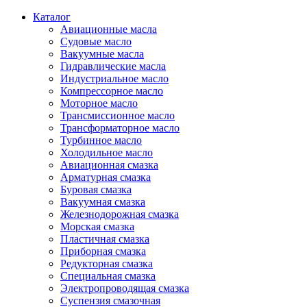
Каталог
Авиационные масла
Судовые масло
Вакуумные масла
Гидравлические масла
Индустриальное масло
Компрессорное масло
Моторное масло
Трансмиссионное масло
Трансформаторное масло
Турбинное масло
Холодильное масло
Авиационная смазка
Арматурная смазка
Буровая смазка
Вакуумная смазка
Железнодорожная смазка
Морская смазка
Пластичная смазка
Приборная смазка
Редукторная смазка
Специальная смазка
Электропроводящая смазка
Суспензия смазочная