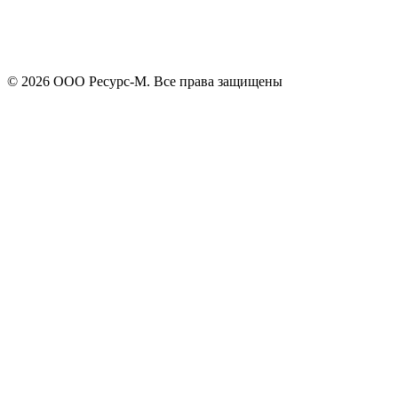
Я принимаю
политику конфиденциальности
и согласен на
обработку своих персональных данных.
Отправить
© 2026 ООО Ресурс-М. Все права защищены