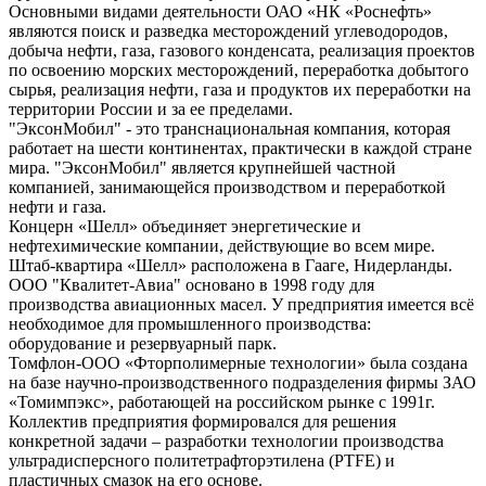
Основными видами деятельности ОАО «НК «Роснефть»
являются поиск и разведка месторождений углеводородов,
добыча нефти, газа, газового конденсата, реализация проектов
по освоению морских месторождений, переработка добытого
сырья, реализация нефти, газа и продуктов их переработки на
территории России и за ее пределами.
"ЭксонМобил" - это транснациональная компания, которая
работает на шести континентах, практически в каждой стране
мира. "ЭксонМобил" является крупнейшей частной
компанией, занимающейся производством и переработкой
нефти и газа.
Концерн «Шелл» объединяет энергетические и
нефтехимические компании, действующие во всем мире.
Штаб-квартира «Шелл» расположена в Гааге, Нидерланды.
ООО "Квалитет-Авиа" основано в 1998 году для
производства авиационных масел. У предприятия имеется всё
необходимое для промышленного производства:
оборудование и резервуарный парк.
Томфлон-ООО «Фторполимерные технологии» была создана
на базе научно-производственного подразделения фирмы ЗАО
«Томимпэкс», работающей на российском рынке с 1991г.
Коллектив предприятия формировался для решения
конкретной задачи – разработки технологии производства
ультрадисперсного политетрафторэтилена (PTFE) и
пластичных смазок на его основе.