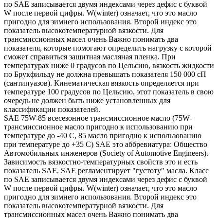
по SAE записывается двумя индексами через дефис с буквой
W после первой цифры. W(winter) означает, что это масло
пригодно для зимнего использования. Второй индекс это
показатель высокотемпературной вязкости. Для
трансмиссионных масел очень Важно понимать два
показателя, которые помогают определить нагрузку с которой
сможет справиться защитная масляная пленка. При
температурах ниже 0 градусов по Цельсию, вязкость жидкости
по Брукфильду не должна превышать показателя 150 000 сП
(сантипуазов). Кинематическая вязкость определяется при
температуре 100 градусов по Цельсию, этот показатель в свою
очередь не должен быть ниже установленных для
классификации показателей.
SAE 75W-85 всесезонное трансмиссионное масло (75W-
трансмиссионное масло пригодно к использованию при
температуре до -40 С, 85 масло пригодно к использованию
при температуре до +35 С) SAE это аббревиатура: Общество
Автомобильных инженеров (Society of Automotive Engineers).
Зависимость вязкостно-температурных свойств это и есть
показатель SAE. SAE регламентирует "густоту" масла. Класс
по SAE записывается двумя индексами через дефис с буквой
W после первой цифры. W(winter) означает, что это масло
пригодно для зимнего использования. Второй индекс это
показатель высокотемпературной вязкости. Для
трансмиссионных масел очень Важно понимать два