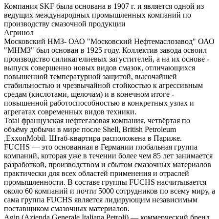
Компания SKF была основана в 1907 г. и является одной из
ведущих международных промышленных компаний по
производству смазочной продукции
Агринол
Московский НМЗ- ОАО "Московский Нефтемаслозавод" ОАО
"МНМЗ" был основан в 1925 году. Коллектив завода освоил
производство силикагелиевых загустителей, а на их основе -
выпуск совершенно новых видов смазок, отличающихся
повышенной температурной защитой, высочайшей
стабильностью и чрезвычайной стойкостью к агрессивным
средам (кислотами, щелочам) и в конечном итоге -
повышенной работоспособностью в конкретных узлах и
агрегатах современных видов техники.
Total французская нефтегазовая компания, четвёртая по
объёму добычи в мире после Shell, British Petroleum
,ExxonMobil. Штаб-квартира расположена в Париже.
FUCHS — это основанная в Германии глобальная группа
компаний, которая уже в течении более чем 85 лет занимается
разработкой, производством и сбытом смазочных материалов
практически для всех областей применения и отраслей
промышленности. В составе группы FUCHS насчитывается
около 60 компаний и почти 5000 сотрудников по всему миру, а
сама группа FUCHS является лидирующим независимым
поставщиком смазочных материалов.
Agip (Azienda Generale Italiana Petroli) — коммерческий бренд