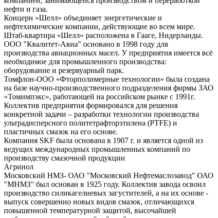
компанией, занимающейся производством и переработкой
нефти и газа.
Концерн «Шелл» объединяет энергетические и
нефтехимические компании, действующие во всем мире.
Штаб-квартира «Шелл» расположена в Гааге, Нидерланды.
ООО "Квалитет-Авиа" основано в 1998 году для
производства авиационных масел. У предприятия имеется всё
необходимое для промышленного производства:
оборудование и резервуарный парк.
Томфлон-ООО «Фторполимерные технологии» была создана
на базе научно-производственного подразделения фирмы ЗАО
«Томимпэкс», работающей на российском рынке с 1991г.
Коллектив предприятия формировался для решения
конкретной задачи – разработки технологии производства
ультрадисперсного политетрафторэтилена (PTFE) и
пластичных смазок на его основе.
Компания SKF была основана в 1907 г. и является одной из
ведущих международных промышленных компаний по
производству смазочной продукции
Агринол
Московский НМЗ- ОАО "Московский Нефтемаслозавод" ОАО
"МНМЗ" был основан в 1925 году. Коллектив завода освоил
производство силикагелиевых загустителей, а на их основе -
выпуск совершенно новых видов смазок, отличающихся
повышенной температурной защитой, высочайшей