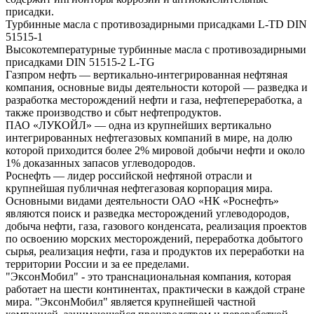
присадки.
Турбинные масла с противозадирными присадками L-TD DIN
51515-1
Высокотемпературные турбинные масла с противозадирными
присадками DIN 51515-2 L-TG
Газпром нефть — вертикально-интегрированная нефтяная
компания, основные виды деятельности которой — разведка и
разработка месторождений нефти и газа, нефтепереработка, а
также производство и сбыт нефтепродуктов.
ПАО «ЛУКОЙЛ» — одна из крупнейших вертикально
интегрированных нефтегазовых компаний в мире, на долю
которой приходится более 2% мировой добычи нефти и около
1% доказанных запасов углеводородов.
Роснефть — лидер российской нефтяной отрасли и
крупнейшая публичная нефтегазовая корпорация мира.
Основными видами деятельности ОАО «НК «Роснефть»
являются поиск и разведка месторождений углеводородов,
добыча нефти, газа, газового конденсата, реализация проектов
по освоению морских месторождений, переработка добытого
сырья, реализация нефти, газа и продуктов их переработки на
территории России и за ее пределами.
"ЭксонМобил" - это транснациональная компания, которая
работает на шести континентах, практически в каждой стране
мира. "ЭксонМобил" является крупнейшей частной