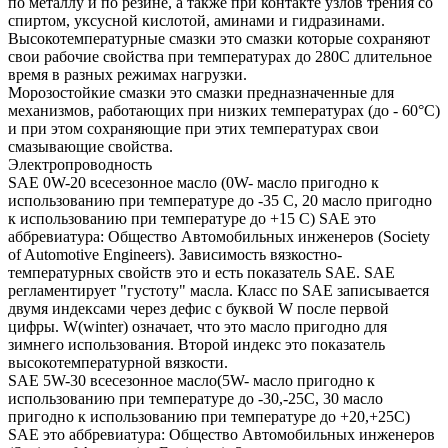
по металлу и по резине, а также при контакте узлов трения со
спиртом, уксусной кислотой, аминами и гидразинами.
Высокотемпературные смазки это смазки которые сохраняют
свои рабочие свойства при температурах до 280С длительное
время в разных режимах нагрузки.
Морозостойкие смазки это смазки предназначенные для
механизмов, работающих при низких температурах (до - 60°С)
и при этом сохраняющие при этих температурах свои
смазывающие свойства.
Электропроводность
SAE 0W-20 всесезонное масло (0W- масло пригодно к
использованию при температуре до -35 С, 20 масло пригодно
к использованию при температуре до +15 С) SAE это
аббревиатура: Общество Автомобильных инженеров (Society
of Automotive Engineers). Зависимость вязкостно-
температурных свойств это и есть показатель SAE. SAE
регламентирует "густоту" масла. Класс по SAE записывается
двумя индексами через дефис с буквой W после первой
цифры. W(winter) означает, что это масло пригодно для
зимнего использования. Второй индекс это показатель
высокотемпературной вязкости.
SAE 5W-30 всесезонное масло(5W- масло пригодно к
использованию при температуре до -30,-25С, 30 масло
пригодно к использованию при температуре до +20,+25С)
SAE это аббревиатура: Общество Автомобильных инженеров