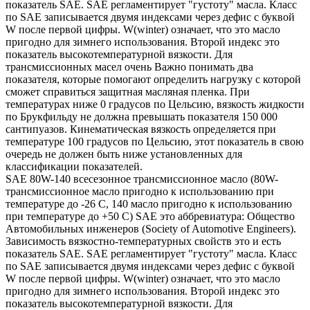
показатель SAE. SAE регламентирует "густоту" масла. Класс
по SAE записывается двумя индексами через дефис с буквой
W после первой цифры. W(winter) означает, что это масло
пригодно для зимнего использования. Второй индекс это
показатель высокотемпературной вязкости. Для
трансмиссионных масел очень Важно понимать два
показателя, которые помогают определить нагрузку с которой
сможет справиться защитная масляная пленка. При
температурах ниже 0 градусов по Цельсию, вязкость жидкости
по Брукфильду не должна превышать показателя 150 000
сантипуазов. Кинематическая вязкость определяется при
температуре 100 градусов по Цельсию, этот показатель в свою
очередь не должен быть ниже установленных для
классификации показателей.
SAE 80W-140 всесезонное трансмиссионное масло (80W-
трансмиссионное масло пригодно к использованию при
температуре до -26 С, 140 масло пригодно к использованию
при температуре до +50 С) SAE это аббревиатура: Общество
Автомобильных инженеров (Society of Automotive Engineers).
Зависимость вязкостно-температурных свойств это и есть
показатель SAE. SAE регламентирует "густоту" масла. Класс
по SAE записывается двумя индексами через дефис с буквой
W после первой цифры. W(winter) означает, что это масло
пригодно для зимнего использования. Второй индекс это
показатель высокотемпературной вязкости. Для