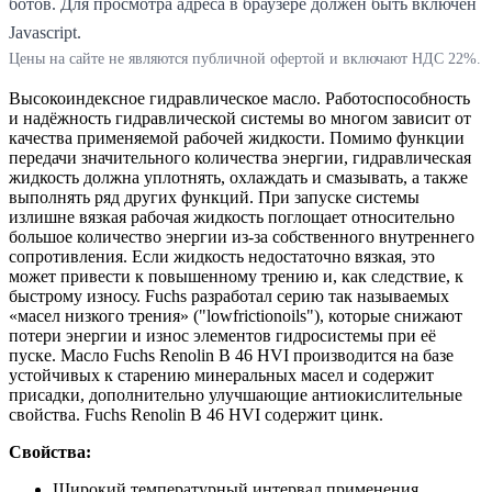
ботов. Для просмотра адреса в браузере должен быть включен
Javascript.
Цены на сайте не являются публичной офертой и включают НДС 22%.
Высокоиндексное гидравлическое масло. Работоспособность
и надёжность гидравлической системы во многом зависит от
качества применяемой рабочей жидкости. Помимо функции
передачи значительного количества энергии, гидравлическая
жидкость должна уплотнять, охлаждать и смазывать, а также
выполнять ряд других функций. При запуске системы
излишне вязкая рабочая жидкость поглощает относительно
большое количество энергии из-за собственного внутреннего
сопротивления. Если жидкость недостаточно вязкая, это
может привести к повышенному трению и, как следствие, к
быстрому износу. Fuchs разработал серию так называемых
«масел низкого трения» ("lowfrictionoils"), которые снижают
потери энергии и износ элементов гидросистемы при её
пуске. Масло Fuchs Renolin B 46 HVI производится на базе
устойчивых к старению минеральных масел и содержит
присадки, дополнительно улучшающие антиокислительные
свойства. Fuchs Renolin B 46 HVI содержит цинк.
Свойства:
Широкий температурный интервал применения