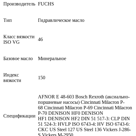
Производитель
FUCHS
Тип
Гидравлическое масло
Класс вязкости
46
ISO VG
Базовое масло
Минеральное
Индекс
150
вязкости
AFNOR E 48-603 Bosch Rexroth (аксиально-
поршневые насосы) Cincinnati Milacron P-
68 Cincinnati Milacron P-69 Cincinnati Milacron
P-70 DENISON HF0 DENISON
Спецификации
HF1 DENISON HF2 DIN 51 517-3: CLP DIN
51 524-3: HVLP ISO 6743-4: HV ISO 6743-6:
CKC US Steel 127 US Steel 136 Vickers J-286-
S Vickers M-2950