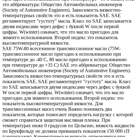
это аббревиатура: Общество Автомобильных инженеров
(Society of Automotive Engineers). Зависимость вязкостно-
температурных свойств это и есть показатель SAE. SAE
регламентирует "густоту" масла. Класс по SAE записывается
двумя индексами через дефис с буквой W после первой
цифры. W(winter) означает, что это масло пригодно для
зимнего использования. Второй индекс это показатель
высокотемпературной вязкости.
SAE 75W-80 всесезонное трансмиссионное масло (75W-
трансмиссионное масло пригодно к использованию при
температуре до -40 С, 80 масло пригодно к использованию
при температуре до +35 С) SAE это аббревиатура: Общество
Автомобильных инженеров (Society of Automotive Engineers).
Зависимость вязкостно-температурных свойств это и есть
показатель SAE. SAE регламентирует "густоту" масла. Класс
по SAE записывается двумя индексами через дефис с буквой
W после первой цифры. W(winter) означает, что это масло
пригодно для зимнего использования. Второй индекс это
показатель высокотемпературной вязкости. Для
трансмиссионных масел очень Важно понимать два
показателя, которые помогают определить нагрузку с которой
сможет справиться защитная масляная пленка. При
температурах ниже 0 градусов по Цельсию, вязкость жидкости
по Брукфильду не должна превышать показателя 150 000 сП
(сантипуазов). Кинематическая вязкость определяется при