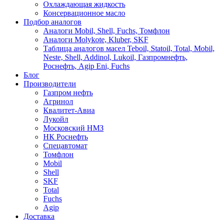
Охлаждающая жидкость
Консервационное масло
Подбор аналогов
Аналоги Mobil, Shell, Fuchs, Томфлон
Аналоги Molykote, Kluber, SKF
Таблица аналогов масел Teboil, Statoil, Total, Mobil,
Neste, Shell, Addinol, Lukoil, Газпромнефть,
Роснефть, Agip Eni, Fuchs
Блог
Производители
Газпром нефть
Агринол
Квалитет-Авиа
Лукойл
Московский НМЗ
НК Роснефть
Спецавтомат
Томфлон
Mobil
Shell
SKF
Total
Fuchs
Agip
Доставка