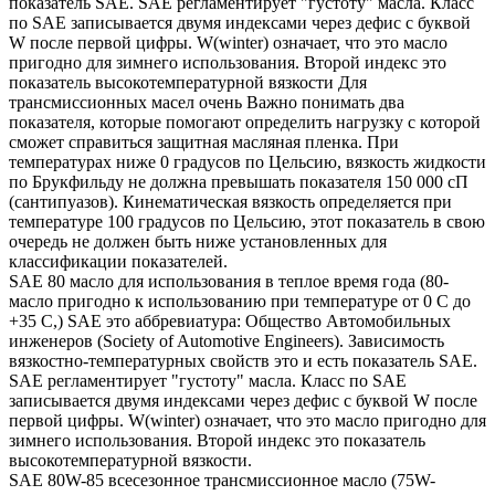
показатель SAE. SAE регламентирует "густоту" масла. Класс
по SAE записывается двумя индексами через дефис с буквой
W после первой цифры. W(winter) означает, что это масло
пригодно для зимнего использования. Второй индекс это
показатель высокотемпературной вязкости Для
трансмиссионных масел очень Важно понимать два
показателя, которые помогают определить нагрузку с которой
сможет справиться защитная масляная пленка. При
температурах ниже 0 градусов по Цельсию, вязкость жидкости
по Брукфильду не должна превышать показателя 150 000 сП
(сантипуазов). Кинематическая вязкость определяется при
температуре 100 градусов по Цельсию, этот показатель в свою
очередь не должен быть ниже установленных для
классификации показателей.
SAE 80 масло для использования в теплое время года (80-
масло пригодно к использованию при температуре от 0 С до
+35 С,) SAE это аббревиатура: Общество Автомобильных
инженеров (Society of Automotive Engineers). Зависимость
вязкостно-температурных свойств это и есть показатель SAE.
SAE регламентирует "густоту" масла. Класс по SAE
записывается двумя индексами через дефис с буквой W после
первой цифры. W(winter) означает, что это масло пригодно для
зимнего использования. Второй индекс это показатель
высокотемпературной вязкости.
SAE 80W-85 всесезонное трансмиссионное масло (75W-