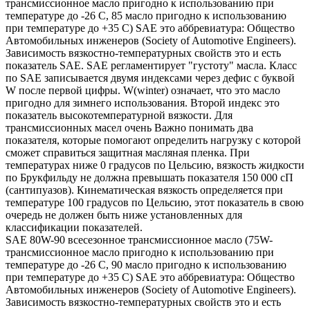
трансмиссионное масло пригодно к использованию при
температуре до -26 С, 85 масло пригодно к использованию
при температуре до +35 С) SAE это аббревиатура: Общество
Автомобильных инженеров (Society of Automotive Engineers).
Зависимость вязкостно-температурных свойств это и есть
показатель SAE. SAE регламентирует "густоту" масла. Класс
по SAE записывается двумя индексами через дефис с буквой
W после первой цифры. W(winter) означает, что это масло
пригодно для зимнего использования. Второй индекс это
показатель высокотемпературной вязкости. Для
трансмиссионных масел очень Важно понимать два
показателя, которые помогают определить нагрузку с которой
сможет справиться защитная масляная пленка. При
температурах ниже 0 градусов по Цельсию, вязкость жидкости
по Брукфильду не должна превышать показателя 150 000 сП
(сантипуазов). Кинематическая вязкость определяется при
температуре 100 градусов по Цельсию, этот показатель в свою
очередь не должен быть ниже установленных для
классификации показателей.
SAE 80W-90 всесезонное трансмиссионное масло (75W-
трансмиссионное масло пригодно к использованию при
температуре до -26 С, 90 масло пригодно к использованию
при температуре до +35 С) SAE это аббревиатура: Общество
Автомобильных инженеров (Society of Automotive Engineers).
Зависимость вязкостно-температурных свойств это и есть