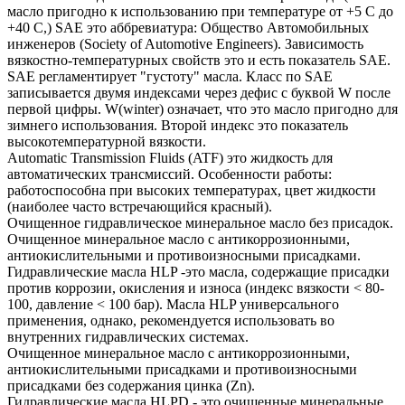
масло пригодно к использованию при температуре от +5 С до
+40 С,) SAE это аббревиатура: Общество Автомобильных
инженеров (Society of Automotive Engineers). Зависимость
вязкостно-температурных свойств это и есть показатель SAE.
SAE регламентирует "густоту" масла. Класс по SAE
записывается двумя индексами через дефис с буквой W после
первой цифры. W(winter) означает, что это масло пригодно для
зимнего использования. Второй индекс это показатель
высокотемпературной вязкости.
Automatic Transmission Fluids (ATF) это жидкость для
автоматических трансмиссий. Особенности работы:
работоспособна при высоких температурах, цвет жидкости
(наиболее часто встречающийся красный).
Очищенное гидравлическое минеральное масло без присадок.
Очищенное минеральное масло с антикоррозионными,
антиокислительными и противоизносными присадками.
Гидравлические масла HLP -это масла, содержащие присадки
против коррозии, окисления и износа (индекс вязкости < 80-
100, давление < 100 бар). Масла HLP универсального
применения, однако, рекомендуется использовать во
внутренних гидравлических системах.
Очищенное минеральное масло с антикоррозионными,
антиокислительными присадками и противоизносными
присадками без содержания цинка (Zn).
Гидравлические масла HLPD - это очищенные минеральные