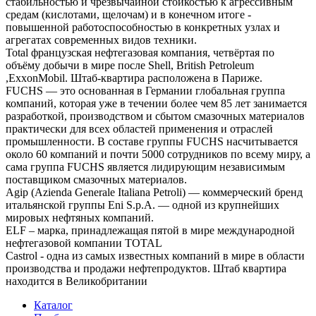
стабильностью и чрезвычайной стойкостью к агрессивным
средам (кислотами, щелочам) и в конечном итоге -
повышенной работоспособностью в конкретных узлах и
агрегатах современных видов техники.
Total французская нефтегазовая компания, четвёртая по
объёму добычи в мире после Shell, British Petroleum
,ExxonMobil. Штаб-квартира расположена в Париже.
FUCHS — это основанная в Германии глобальная группа
компаний, которая уже в течении более чем 85 лет занимается
разработкой, производством и сбытом смазочных материалов
практически для всех областей применения и отраслей
промышленности. В составе группы FUCHS насчитывается
около 60 компаний и почти 5000 сотрудников по всему миру, а
сама группа FUCHS является лидирующим независимым
поставщиком смазочных материалов.
Agip (Azienda Generale Italiana Petroli) — коммерческий бренд
итальянской группы Eni S.p.A. — одной из крупнейших
мировых нефтяных компаний.
ELF – марка, принадлежащая пятой в мире международной
нефтегазовой компании TOTAL
Castrol - одна из самых известных компаний в мире в области
производства и продажи нефтепродуктов. Штаб квартира
находится в Великобритании
Каталог