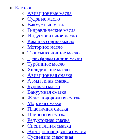
Каталог
Авиационные масла
Судовые масло
Вакуумные масла
Гидравлические масла
Индустриальное масло
Компрессорное масло
Моторное масло
Трансмиссионное масло
Трансформаторное масло
Турбинное масло
Холодильное масло
Авиационная смазка
Арматурная смазка
Буровая смазка
Вакуумная смазка
Железнодорожная смазка
Морская смазка
Пластичная смазка
Приборная смазка
Редукторная смазка
Специальная смазка
Электропроводящая смазка
Суспензия смазочная