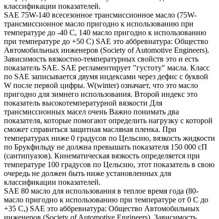
классификации показателей.
SAE 75W-140 всесезонное трансмиссионное масло (75W-
трансмиссионное масло пригодно к использованию при
температуре до -40 С, 140 масло пригодно к использованию
при температуре до +50 С) SAE это аббревиатура: Общество
Автомобильных инженеров (Society of Automotive Engineers).
Зависимость вязкостно-температурных свойств это и есть
показатель SAE. SAE регламентирует "густоту" масла. Класс
по SAE записывается двумя индексами через дефис с буквой
W после первой цифры. W(winter) означает, что это масло
пригодно для зимнего использования. Второй индекс это
показатель высокотемпературной вязкости Для
трансмиссионных масел очень Важно понимать два
показателя, которые помогают определить нагрузку с которой
сможет справиться защитная масляная пленка. При
температурах ниже 0 градусов по Цельсию, вязкость жидкости
по Брукфильду не должна превышать показателя 150 000 сП
(сантипуазов). Кинематическая вязкость определяется при
температуре 100 градусов по Цельсию, этот показатель в свою
очередь не должен быть ниже установленных для
классификации показателей.
SAE 80 масло для использования в теплое время года (80-
масло пригодно к использованию при температуре от 0 С до
+35 С,) SAE это аббревиатура: Общество Автомобильных
инженеров (Society of Automotive Engineers). Зависимость