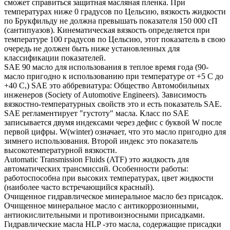
сможет справиться защитная масляная пленка. При
температурах ниже 0 градусов по Цельсию, вязкость жидкости
по Брукфильду не должна превышать показателя 150 000 сП
(сантипуазов). Кинематическая вязкость определяется при
температуре 100 градусов по Цельсию, этот показатель в свою
очередь не должен быть ниже установленных для
классификации показателей.
SAE 90 масло для использования в теплое время года (90-
масло пригодно к использованию при температуре от +5 С до
+40 С,) SAE это аббревиатура: Общество Автомобильных
инженеров (Society of Automotive Engineers). Зависимость
вязкостно-температурных свойств это и есть показатель SAE.
SAE регламентирует "густоту" масла. Класс по SAE
записывается двумя индексами через дефис с буквой W после
первой цифры. W(winter) означает, что это масло пригодно для
зимнего использования. Второй индекс это показатель
высокотемпературной вязкости.
Automatic Transmission Fluids (ATF) это жидкость для
автоматических трансмиссий. Особенности работы:
работоспособна при высоких температурах, цвет жидкости
(наиболее часто встречающийся красный).
Очищенное гидравлическое минеральное масло без присадок.
Очищенное минеральное масло с антикоррозионными,
антиокислительными и противоизносными присадками.
Гидравлические масла HLP -это масла, содержащие присадки