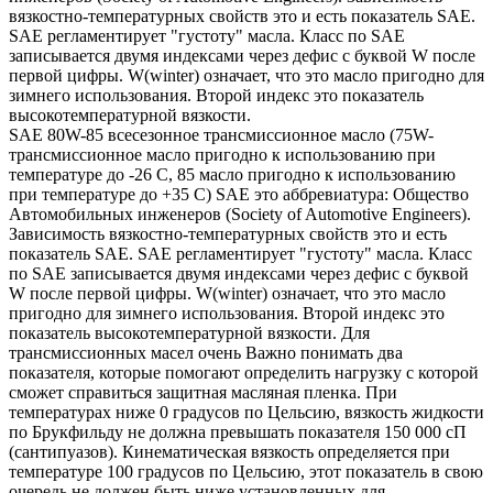
вязкостно-температурных свойств это и есть показатель SAE.
SAE регламентирует "густоту" масла. Класс по SAE
записывается двумя индексами через дефис с буквой W после
первой цифры. W(winter) означает, что это масло пригодно для
зимнего использования. Второй индекс это показатель
высокотемпературной вязкости.
SAE 80W-85 всесезонное трансмиссионное масло (75W-
трансмиссионное масло пригодно к использованию при
температуре до -26 С, 85 масло пригодно к использованию
при температуре до +35 С) SAE это аббревиатура: Общество
Автомобильных инженеров (Society of Automotive Engineers).
Зависимость вязкостно-температурных свойств это и есть
показатель SAE. SAE регламентирует "густоту" масла. Класс
по SAE записывается двумя индексами через дефис с буквой
W после первой цифры. W(winter) означает, что это масло
пригодно для зимнего использования. Второй индекс это
показатель высокотемпературной вязкости. Для
трансмиссионных масел очень Важно понимать два
показателя, которые помогают определить нагрузку с которой
сможет справиться защитная масляная пленка. При
температурах ниже 0 градусов по Цельсию, вязкость жидкости
по Брукфильду не должна превышать показателя 150 000 сП
(сантипуазов). Кинематическая вязкость определяется при
температуре 100 градусов по Цельсию, этот показатель в свою
очередь не должен быть ниже установленных для