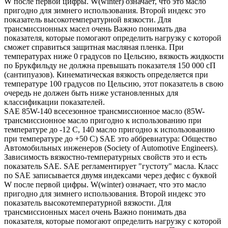
W после первой цифры. W(winter) означает, что это масло
пригодно для зимнего использования. Второй индекс это
показатель высокотемпературной вязкости. Для
трансмиссионных масел очень Важно понимать два
показателя, которые помогают определить нагрузку с которой
сможет справиться защитная масляная пленка. При
температурах ниже 0 градусов по Цельсию, вязкость жидкости
по Брукфильду не должна превышать показателя 150 000 сП
(сантипуазов). Кинематическая вязкость определяется при
температуре 100 градусов по Цельсию, этот показатель в свою
очередь не должен быть ниже установленных для
классификации показателей.
SAE 85W-140 всесезонное трансмиссионное масло (85W-
трансмиссионное масло пригодно к использованию при
температуре до -12 С, 140 масло пригодно к использованию
при температуре до +50 С) SAE это аббревиатура: Общество
Автомобильных инженеров (Society of Automotive Engineers).
Зависимость вязкостно-температурных свойств это и есть
показатель SAE. SAE регламентирует "густоту" масла. Класс
по SAE записывается двумя индексами через дефис с буквой
W после первой цифры. W(winter) означает, что это масло
пригодно для зимнего использования. Второй индекс это
показатель высокотемпературной вязкости. Для
трансмиссионных масел очень Важно понимать два
показателя, которые помогают определить нагрузку с которой