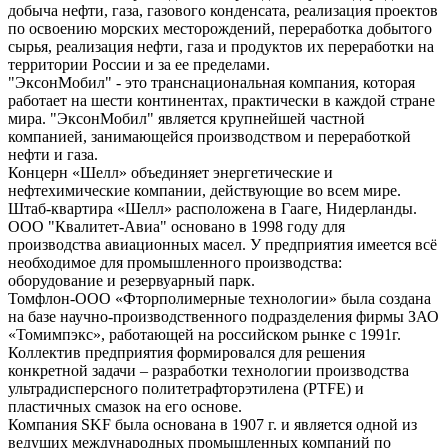
добыча нефти, газа, газового конденсата, реализация проектов
по освоению морских месторождений, переработка добытого
сырья, реализация нефти, газа и продуктов их переработки на
территории России и за ее пределами.
"ЭксонМобил" - это транснациональная компания, которая
работает на шести континентах, практически в каждой стране
мира. "ЭксонМобил" является крупнейшей частной
компанией, занимающейся производством и переработкой
нефти и газа.
Концерн «Шелл» объединяет энергетические и
нефтехимические компании, действующие во всем мире.
Штаб-квартира «Шелл» расположена в Гааге, Нидерланды.
ООО "Квалитет-Авиа" основано в 1998 году для
производства авиационных масел. У предприятия имеется всё
необходимое для промышленного производства:
оборудование и резервуарный парк.
Томфлон-ООО «Фторполимерные технологии» была создана
на базе научно-производственного подразделения фирмы ЗАО
«Томимпэкс», работающей на российском рынке с 1991г.
Коллектив предприятия формировался для решения
конкретной задачи – разработки технологии производства
ультрадисперсного политетрафторэтилена (PTFE) и
пластичных смазок на его основе.
Компания SKF была основана в 1907 г. и является одной из
ведущих международных промышленных компаний по