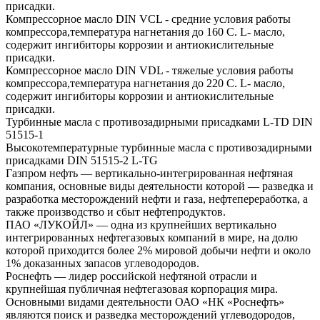
присадки.
Компрессорное масло DIN VCL - средние условия работы
компрессора,температура нагнетания до 160 С. L- масло,
содержит ингибиторы коррозии и антиокислительные
присадки.
Компрессорное масло DIN VDL - тяжелые условия работы
компрессора,температура нагнетания до 220 С. L- масло,
содержит ингибиторы коррозии и антиокислительные
присадки.
Турбинные масла с противозадирными присадками L-TD DIN
51515-1
Высокотемпературные турбинные масла с противозадирными
присадками DIN 51515-2 L-TG
Газпром нефть — вертикально-интегрированная нефтяная
компания, основные виды деятельности которой — разведка и
разработка месторождений нефти и газа, нефтепереработка, а
также производство и сбыт нефтепродуктов.
ПАО «ЛУКОЙЛ» — одна из крупнейших вертикально
интегрированных нефтегазовых компаний в мире, на долю
которой приходится более 2% мировой добычи нефти и около
1% доказанных запасов углеводородов.
Роснефть — лидер российской нефтяной отрасли и
крупнейшая публичная нефтегазовая корпорация мира.
Основными видами деятельности ОАО «НК «Роснефть»
являются поиск и разведка месторождений углеводородов,