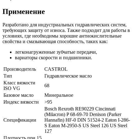
Применение
Разработано для индустриальных гидравлических систем,
требующих защиту от износа. Также подходит для работы в
условиях, где необходимы хорошие антиокислительные
свойства и смазывающая способность, таких как:
легконагруженные зубчатые передачи,
вариаторы скорости и подшипники.
Производитель
CASTROL
Тип
Гидравлическое масло
Класс вязкости
68
ISO VG
Базовое масло
Минеральное
Индекс вязкости
>95
Bosch Rexroth RE90229 Cincinnati
(Milacron) P 68-69-70 Denison (Parker
Спецификации
Hannafin) HF-0 DIN 51524-2 Eaton I-286-
S Eaton M-2950-S US Steel 126 US Steel
127
Плотность при 15