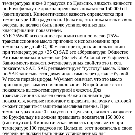
температурах ниже 0 градусов по Цельсию, вязкость жидкости
по Брукфильду не должна превышать показателя 150 000 сП
(сантипуазов). Кинематическая вязкость определяется при
температуре 100 градусов по Цельсию, этот показатель в свою
очередь не должен быть ниже установленных для
классификации показателей.
SAE 75W-90 всесезонное трансмиссионное масло (75W-
трансмиссионное масло пригодно к использованию при
температуре до -40 С, 90 масло пригодно к использованию
при температуре до +35 С) SAE это аббревиатура: Общество
Автомобильных инженеров (Society of Automotive Engineers).
Зависимость вязкостно-температурных свойств это и есть
показатель SAE. SAE регламентирует "густоту" масла. Класс
по SAE записывается двумя индексами через дефис с буквой
W после первой цифры. W(winter) означает, что это масло
пригодно для зимнего использования. Второй индекс это
показатель высокотемпературной вязкости. Для
трансмиссионных масел очень Важно понимать два
показателя, которые помогают определить нагрузку с которой
сможет справиться защитная масляная пленка. При
температурах ниже 0 градусов по Цельсию, вязкость жидкости
по Брукфильду не должна превышать показателя 150 000 с
(сантипуазов). Кинематическая вязкость определяется при
температуре 100 градусов по Цельсию, этот показатель в свою
очередь не должен быть ниже установленных для