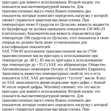
пригодно для зимнего использования. Второй индекс это
показатель высокотемпературной вязкости. Для
трансмиссионных масел очень Важно понимать два
показателя, которые помогают определить нагрузку с которой
сможет справиться защитная масляная пленка. При
температурах ниже 0 градусов по Цельсию, вязкость жидкости
по Брукфильду не должна превышать показателя 150 000 сП
(сантипуазов). Кинематическая вязкость определяется при
температуре 100 градусов по Цельсию, этот показатель в свою
очередь не должен быть ниже установленных для
классификации показателей.
SAE 75W-85 всесезонное трансмиссионное масло (75W-
трансмиссионное масло пригодно к использованию при
температуре до -40 С, 85 масло пригодно к использованию
при температуре до +35 С) SAE это аббревиатура: Общество
Автомобильных инженеров (Society of Automotive Engineers).
Зависимость вязкостно-температурных свойств это и есть
показатель SAE. SAE регламентирует "густоту" масла. Класс
по SAE записывается двумя индексами через дефис с буквой
W после первой цифры. W(winter) означает, что это масло
пригодно для зимнего использования. Второй индекс это
показатель высокотемпературной вязкости. Для
трансмиссионных масел очень Важно понимать два
показателя, которые помогают определить нагрузку с которой
сможет справиться защитная масляная пленка. При