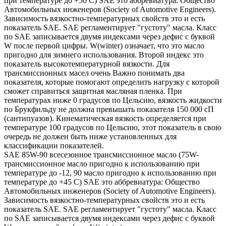
при температуре до +50 С) SAE это аббревиатура: Общество
Автомобильных инженеров (Society of Automotive Engineers).
Зависимость вязкостно-температурных свойств это и есть
показатель SAE. SAE регламентирует "густоту" масла. Класс
по SAE записывается двумя индексами через дефис с буквой
W после первой цифры. W(winter) означает, что это масло
пригодно для зимнего использования. Второй индекс это
показатель высокотемпературной вязкости. Для
трансмиссионных масел очень Важно понимать два
показателя, которые помогают определить нагрузку с которой
сможет справиться защитная масляная пленка. При
температурах ниже 0 градусов по Цельсию, вязкость жидкости
по Брукфильду не должна превышать показателя 150 000 сП
(сантипуазов). Кинематическая вязкость определяется при
температуре 100 градусов по Цельсию, этот показатель в свою
очередь не должен быть ниже установленных для
классификации показателей.
SAE 85W-90 всесезонное трансмиссионное масло (75W-
трансмиссионное масло пригодно к использованию при
температуре до -12, 90 масло пригодно к использованию при
температуре до +45 С) SAE это аббревиатура: Общество
Автомобильных инженеров (Society of Automotive Engineers).
Зависимость вязкостно-температурных свойств это и есть
показатель SAE. SAE регламентирует "густоту" масла. Класс
по SAE записывается двумя индексами через дефис с буквой