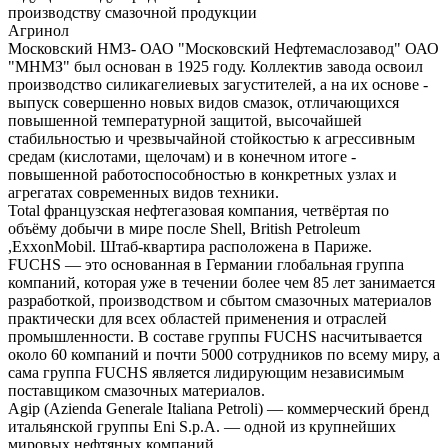
производству смазочной продукции
Агринол
Московский НМЗ- ОАО "Московский Нефтемаслозавод" ОАО
"МНМЗ" был основан в 1925 году. Коллектив завода освоил
производство силикагелиевых загустителей, а на их основе -
выпуск совершенно новых видов смазок, отличающихся
повышенной температурной защитой, высочайшей
стабильностью и чрезвычайной стойкостью к агрессивным
средам (кислотами, щелочам) и в конечном итоге -
повышенной работоспособностью в конкретных узлах и
агрегатах современных видов техники.
Total французская нефтегазовая компания, четвёртая по
объёму добычи в мире после Shell, British Petroleum
,ExxonMobil. Штаб-квартира расположена в Париже.
FUCHS — это основанная в Германии глобальная группа
компаний, которая уже в течении более чем 85 лет занимается
разработкой, производством и сбытом смазочных материалов
практически для всех областей применения и отраслей
промышленности. В составе группы FUCHS насчитывается
около 60 компаний и почти 5000 сотрудников по всему миру, а
сама группа FUCHS является лидирующим независимым
поставщиком смазочных материалов.
Agip (Azienda Generale Italiana Petroli) — коммерческий бренд
итальянской группы Eni S.p.A. — одной из крупнейших
мировых нефтяных компаний.