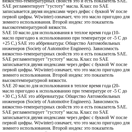
вязкостно-температурных свойств это и есть показатель SAE.
SAE регламентирует "густоту" масла. Класс по SAE
записывается двумя индексами через дефис с буквой W после
первой цифры. W(winter) означает, что это масло пригодно для
зимнего использования. Второй индекс это показатель
высокотемпературной вязкости.
SAE 10 масло для использования в теплое время года (10-
масло пригодно к использованию при температуре от -5 С до
+25 С,) SAE это аббревиатура: Общество Автомобильных
инженеров (Society of Automotive Engineers). Зависимость
вязкостно-температурных свойств это и есть показатель SAE.
SAE регламентирует "густоту" масла. Класс по SAE
записывается двумя индексами через дефис с буквой W после
первой цифры. W(winter) означает, что это масло пригодно для
зимнего использования. Второй индекс это показатель
высокотемпературной вязкости.
SAE 20 масло для использования в теплое время года (20-
масло пригодно к использованию при температуре от -5 С до
+30 С,) SAE это аббревиатура: Общество Автомобильных
инженеров (Society of Automotive Engineers). Зависимость
вязкостно-температурных свойств это и есть показатель SAE.
SAE регламентирует "густоту" масла. Класс по SAE
записывается двумя индексами через дефис с буквой W после
первой цифры. W(winter) означает, что это масло пригодно для
зимнего использования. Второй индекс это показатель