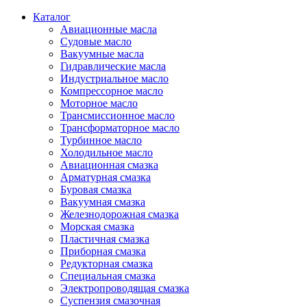
Каталог
Авиационные масла
Судовые масло
Вакуумные масла
Гидравлические масла
Индустриальное масло
Компрессорное масло
Моторное масло
Трансмиссионное масло
Трансформаторное масло
Турбинное масло
Холодильное масло
Авиационная смазка
Арматурная смазка
Буровая смазка
Вакуумная смазка
Железнодорожная смазка
Морская смазка
Пластичная смазка
Приборная смазка
Редукторная смазка
Специальная смазка
Электропроводящая смазка
Суспензия смазочная