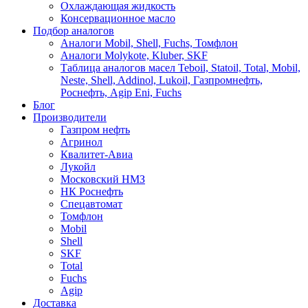
Охлаждающая жидкость
Консервационное масло
Подбор аналогов
Аналоги Mobil, Shell, Fuchs, Томфлон
Аналоги Molykote, Kluber, SKF
Таблица аналогов масел Teboil, Statoil, Total, Mobil,
Neste, Shell, Addinol, Lukoil, Газпромнефть,
Роснефть, Agip Eni, Fuchs
Блог
Производители
Газпром нефть
Агринол
Квалитет-Авиа
Лукойл
Московский НМЗ
НК Роснефть
Спецавтомат
Томфлон
Mobil
Shell
SKF
Total
Fuchs
Agip
Доставка