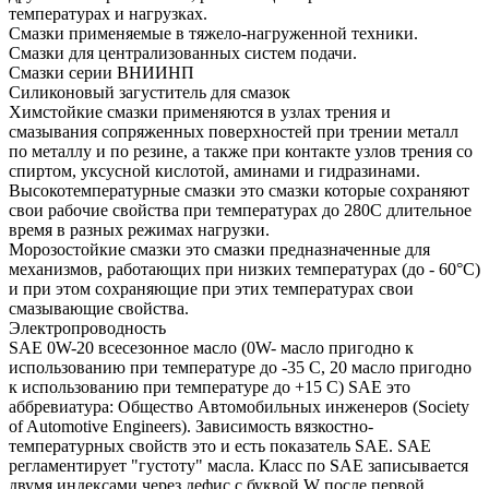
температурах и нагрузках.
Смазки применяемые в тяжело-нагруженной техники.
Смазки для централизованных систем подачи.
Смазки серии ВНИИНП
Силиконовый загуститель для смазок
Химстойкие смазки применяются в узлах трения и
смазывания сопряженных поверхностей при трении металл
по металлу и по резине, а также при контакте узлов трения со
спиртом, уксусной кислотой, аминами и гидразинами.
Высокотемпературные смазки это смазки которые сохраняют
свои рабочие свойства при температурах до 280С длительное
время в разных режимах нагрузки.
Морозостойкие смазки это смазки предназначенные для
механизмов, работающих при низких температурах (до - 60°С)
и при этом сохраняющие при этих температурах свои
смазывающие свойства.
Электропроводность
SAE 0W-20 всесезонное масло (0W- масло пригодно к
использованию при температуре до -35 С, 20 масло пригодно
к использованию при температуре до +15 С) SAE это
аббревиатура: Общество Автомобильных инженеров (Society
of Automotive Engineers). Зависимость вязкостно-
температурных свойств это и есть показатель SAE. SAE
регламентирует "густоту" масла. Класс по SAE записывается
двумя индексами через дефис с буквой W после первой