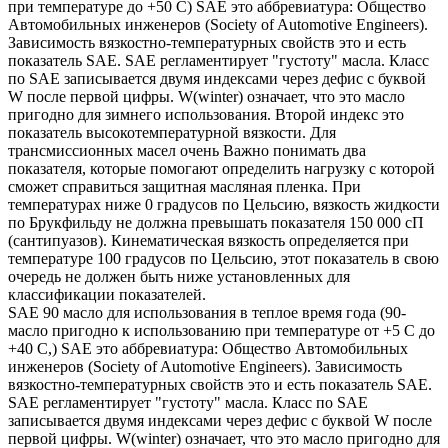
при температуре до +50 С) SAE это аббревиатура: Общество
Автомобильных инженеров (Society of Automotive Engineers).
Зависимость вязкостно-температурных свойств это и есть
показатель SAE. SAE регламентирует "густоту" масла. Класс
по SAE записывается двумя индексами через дефис с буквой
W после первой цифры. W(winter) означает, что это масло
пригодно для зимнего использования. Второй индекс это
показатель высокотемпературной вязкости. Для
трансмиссионных масел очень Важно понимать два
показателя, которые помогают определить нагрузку с которой
сможет справиться защитная масляная пленка. При
температурах ниже 0 градусов по Цельсию, вязкость жидкости
по Брукфильду не должна превышать показателя 150 000 сП
(сантипуазов). Кинематическая вязкость определяется при
температуре 100 градусов по Цельсию, этот показатель в свою
очередь не должен быть ниже установленных для
классификации показателей.
SAE 90 масло для использования в теплое время года (90-
масло пригодно к использованию при температуре от +5 С до
+40 С,) SAE это аббревиатура: Общество Автомобильных
инженеров (Society of Automotive Engineers). Зависимость
вязкостно-температурных свойств это и есть показатель SAE.
SAE регламентирует "густоту" масла. Класс по SAE
записывается двумя индексами через дефис с буквой W после
первой цифры. W(winter) означает, что это масло пригодно для