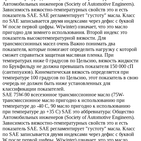
Автомобильных инженеров (Society of Automotive Engineers).
Зависимость вязкостно-температурных свойств это и есть
показатель SAE. SAE регламентирует "густоту" масла. Класс
по SAE записывается двумя индексами через дефис с буквой
W после первой цифры. W(winter) означает, что это масло
пригодно для зимнего использования. Второй индекс это
показатель высокотемпературной вязкости. Для
трансмиссионных масел очень Важно понимать два
показателя, которые помогают определить нагрузку с которой
сможет справиться защитная масляная пленка. При
температурах ниже 0 градусов по Цельсию, вязкость жидкости
по Брукфильду не должна превышать показателя 150 000 сП
(сантипуазов). Кинематическая вязкость определяется при
температуре 100 градусов по Цельсию, этот показатель в свою
очередь не должен быть ниже установленных для
классификации показателей.
SAE 75W-90 всесезонное трансмиссионное масло (75W-
трансмиссионное масло пригодно к использованию при
температуре до -40 С, 90 масло пригодно к использованию
при температуре до +35 С) SAE это аббревиатура: Общество
Автомобильных инженеров (Society of Automotive Engineers).
Зависимость вязкостно-температурных свойств это и есть
показатель SAE. SAE регламентирует "густоту" масла. Класс
по SAE записывается двумя индексами через дефис с буквой
W после первой цифры. W(winter) означает, что это масло