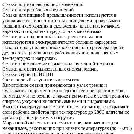
Смазки для направляющих скольжения
Смазки для резьбовых соединений
Смазки для пищевой промышленности используются в
условиях случайного контакта с пищевыми продуктами в
подшипниках качения и скольжения, клапанах, кулачках,
каретках и открытых передаточных механизмах.
Смазки для подшипников электрических машин
используются в электродвигателях больших карьерных
экскаваторов, подшипниках качения стартер генераторов и
других электромашинах, работающих при повышенных
температурах и нагрузках.
Смазки применяемые в тяжело-нагруженной техники.
Смазки для централизованных систем подачи.
Смазки серии ВНИИНП
Силиконовый загуститель для смазок
Химстойкие смазки применяются в узлах трения и
смазывания сопряженных поверхностей при трении металл
по металлу и по резине, а также при контакте узлов трения со
спиртом, уксусной кислотой, аминами и гидразинами.
Высокотемпературные смазки это смазки которые сохраняют
свои рабочие свойства при температурах до 280С длительное
время в разных режимах нагрузки.
Морозостойкие смазки это смазки предназначенные для
механизмов, работающих при низких температурах (до - 60°С)
и при этом сохраняющие при этих температурах свои