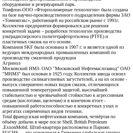
оборудование и резервуарный парк.
Томфлон-ООО «Фторполимерные технологии» была создана
на базе научно-производственного подразделения фирмы ЗАО
«Томимпэкс», работающей на российском рынке с 1991г.
Коллектив предприятия формировался для решения
конкретной задачи – разработки технологии производства
ультрадисперсного политетрафторэтилена (PTFE) и
пластичных смазок на его основе.
Компания SKF была основана в 1907 г. и является одной из
ведущих международных промышленных компаний по
производству смазочной продукции
Агринол
Московский НМЗ- ОАО "Московский Нефтемаслозавод" ОАО
"МНМЗ" был основан в 1925 году. Коллектив завода освоил
производство силикагелиевых загустителей, а на их основе -
выпуск совершенно новых видов смазок, отличающихся
повышенной температурной защитой, высочайшей
стабильностью и чрезвычайной стойкостью к агрессивным
средам (кислотами, щелочам) и в конечном итоге -
повышенной работоспособностью в конкретных узлах и
агрегатах современных видов техники.
Total французская нефтегазовая компания, четвёртая по
объёму добычи в мире после Shell, British Petroleum
,ExxonMobil. Штаб-квартира расположена в Париже.
FUCHS — это основанная в Германии глобальная группа