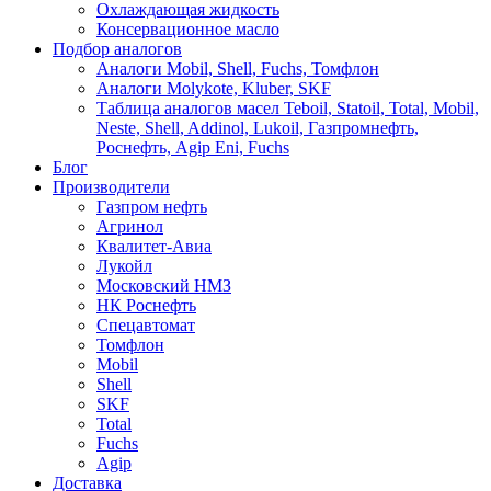
Охлаждающая жидкость
Консервационное масло
Подбор аналогов
Аналоги Mobil, Shell, Fuchs, Томфлон
Аналоги Molykote, Kluber, SKF
Таблица аналогов масел Teboil, Statoil, Total, Mobil,
Neste, Shell, Addinol, Lukoil, Газпромнефть,
Роснефть, Agip Eni, Fuchs
Блог
Производители
Газпром нефть
Агринол
Квалитет-Авиа
Лукойл
Московский НМЗ
НК Роснефть
Спецавтомат
Томфлон
Mobil
Shell
SKF
Total
Fuchs
Agip
Доставка