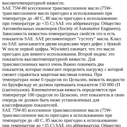
высокотемпературной вязкости.
SAE 75W-80 всесезонное трансмиссионное масло (75W-
трансмиссионное масло пригодно к использованию при
температуре до -40 С, 80 масло пригодно к использованию
при температуре до +35 С) SAE это аббревиатура: Общество
Автомобильных инженеров (Society of Automotive Engineers).
Зависимость вязкостно-температурных свойств это и есть
показатель SAE. SAE регламентирует "густоту" масла. Класс
по SAE записывается двумя индексами через дефис с буквой
W после первой цифры. W(winter) означает, что это масло
пригодно для зимнего использования. Второй индекс это
показатель высокотемпературной вязкости. Для
трансмиссионных масел очень Важно понимать два
показателя, которые помогают определить нагрузку с которой
сможет справиться защитная масляная пленка. При
температурах ниже 0 градусов по Цельсию, вязкость жидкости
по Брукфильду не должна превышать показателя 150 000 сП
(сантипуазов). Кинематическая вязкость определяется при
температуре 100 градусов по Цельсию, этот показатель в свою
очередь не должен быть ниже установленных для
классификации показателей.
SAE 75W-85 всесезонное трансмиссионное масло (75W-
трансмиссионное масло пригодно к использованию при
температуре до -40 С, 85 масло пригодно к использованию
при температуре до +35 С) SAE это аббревиатура: Общество