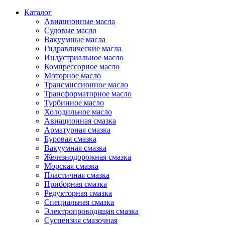
Каталог
Авиационные масла
Судовые масло
Вакуумные масла
Гидравлические масла
Индустриальное масло
Компрессорное масло
Моторное масло
Трансмиссионное масло
Трансформаторное масло
Турбинное масло
Холодильное масло
Авиационная смазка
Арматурная смазка
Буровая смазка
Вакуумная смазка
Железнодорожная смазка
Морская смазка
Пластичная смазка
Приборная смазка
Редукторная смазка
Специальная смазка
Электропроводящая смазка
Суспензия смазочная