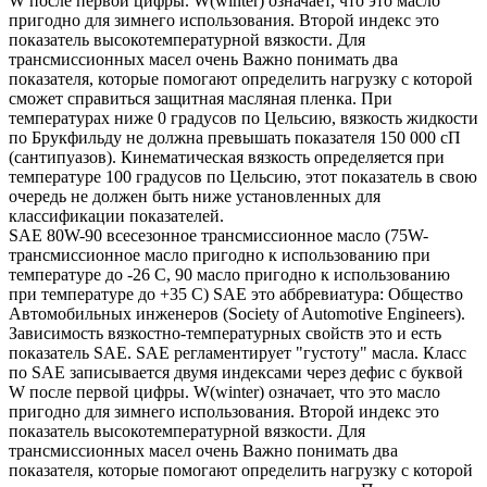
W после первой цифры. W(winter) означает, что это масло
пригодно для зимнего использования. Второй индекс это
показатель высокотемпературной вязкости. Для
трансмиссионных масел очень Важно понимать два
показателя, которые помогают определить нагрузку с которой
сможет справиться защитная масляная пленка. При
температурах ниже 0 градусов по Цельсию, вязкость жидкости
по Брукфильду не должна превышать показателя 150 000 сП
(сантипуазов). Кинематическая вязкость определяется при
температуре 100 градусов по Цельсию, этот показатель в свою
очередь не должен быть ниже установленных для
классификации показателей.
SAE 80W-90 всесезонное трансмиссионное масло (75W-
трансмиссионное масло пригодно к использованию при
температуре до -26 С, 90 масло пригодно к использованию
при температуре до +35 С) SAE это аббревиатура: Общество
Автомобильных инженеров (Society of Automotive Engineers).
Зависимость вязкостно-температурных свойств это и есть
показатель SAE. SAE регламентирует "густоту" масла. Класс
по SAE записывается двумя индексами через дефис с буквой
W после первой цифры. W(winter) означает, что это масло
пригодно для зимнего использования. Второй индекс это
показатель высокотемпературной вязкости. Для
трансмиссионных масел очень Важно понимать два
показателя, которые помогают определить нагрузку с которой