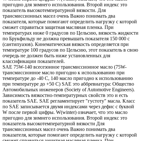
пригодно для зимнего использования. Второй индекс это
показатель высокотемпературной вязкости. Для
трансмиссионных масел очень Важно понимать два
показателя, которые помогают определить нагрузку с которой
сможет справиться защитная масляная пленка. При
температурах ниже 0 градусов по Цельсию, вязкость жидкости
по Брукфильду не должна превышать показателя 150 000 с
(сантипуазов). Кинематическая вязкость определяется при
температуре 100 градусов по Цельсию, этот показатель в свою
очередь не должен быть ниже установленных для
классификации показателей.
SAE 75W-140 всесезонное трансмиссионное масло (75W-
трансмиссионное масло пригодно к использованию при
температуре до -40 С, 140 масло пригодно к использованию
при температуре до +50 С) SAE это аббревиатура: Общество
Автомобильных инженеров (Society of Automotive Engineers).
Зависимость вязкостно-температурных свойств это и есть
показатель SAE. SAE регламентирует "густоту" масла. Класс
по SAE записывается двумя индексами через дефис с буквой
W после первой цифры. W(winter) означает, что это масло
пригодно для зимнего использования. Второй индекс это
показатель высокотемпературной вязкости Для
трансмиссионных масел очень Важно понимать два
показателя, которые помогают определить нагрузку с которой
сможет справиться защитная масляная пленка. При