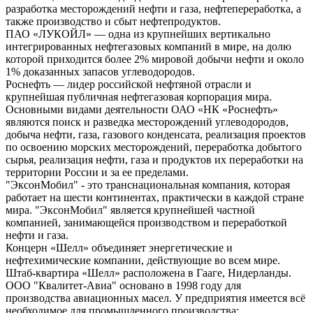
разработка месторождений нефти и газа, нефтепереработка, а
также производство и сбыт нефтепродуктов.
ПАО «ЛУКОЙЛ» — одна из крупнейших вертикально
интегрированных нефтегазовых компаний в мире, на долю
которой приходится более 2% мировой добычи нефти и около
1% доказанных запасов углеводородов.
Роснефть — лидер российской нефтяной отрасли и
крупнейшая публичная нефтегазовая корпорация мира.
Основными видами деятельности ОАО «НК «Роснефть»
являются поиск и разведка месторождений углеводородов,
добыча нефти, газа, газового конденсата, реализация проектов
по освоению морских месторождений, переработка добытого
сырья, реализация нефти, газа и продуктов их переработки на
территории России и за ее пределами.
"ЭксонМобил" - это транснациональная компания, которая
работает на шести континентах, практически в каждой стране
мира. "ЭксонМобил" является крупнейшей частной
компанией, занимающейся производством и переработкой
нефти и газа.
Концерн «Шелл» объединяет энергетические и
нефтехимические компании, действующие во всем мире.
Штаб-квартира «Шелл» расположена в Гааге, Нидерланды.
ООО "Квалитет-Авиа" основано в 1998 году для
производства авиационных масел. У предприятия имеется всё
необходимое для промышленного производства: