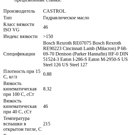
Производитель
CASTROL
Тип
Гидравлическое масло
Класс вязкости
46
ISO VG
Индекс вязкости
>150
Bosch Rexroth RE07075 Bosch Rexroth
RE90223 Cincinnati Lamb (Milacron) P 68-
Спецификации
69-70 Denison (Parker Hannafin) HF-0 DIN
51524-3 Eaton I-286-S Eaton M-2950-S US
Steel 126 US Steel 127
Плотность при 15
0.88
С, кг/л
Вязкость
кинематическая
8.32
при 100 С, сСт
Вязкость
кинематическая
46
при 40 С, сСт
Температура
вспышки в
215
открытом тигле, С