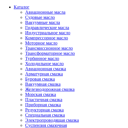
Каталог
Авиационные масла
Судовые масло
Вакуумные масла
Гидравлические масла
Индустриальное масло
Компрессорное масло
Моторное масло
Трансмиссионное масло
Трансформаторное масло
Турбинное масло
Холодильное масло
Авиационная смазка
Арматурная смазка
Буровая смазка
Вакуумная смазка
Железнодорожная смазка
Морская смазка
Пластичная смазка
Приборная смазка
Редукторная смазка
Специальная смазка
Электропроводящая смазка
Суспензия смазочная