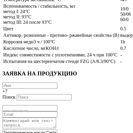
Вспениваемость / стабильность, мл
10/0
метод I: 24°C
50/06
метод II: 93°C
60/0
метод III: 24 после 93°C
Цвет
0.5
Антикор- розионные - противо- ржавейные свойства (B)
выдер
Коррозия меди3 ч / 100°C
1b
Кислотное число, мгКОН/г
0.7
Индекс совместимости с уплотнениями, 24 ч при 100°C
-
Испытания на шестеренчатом стенде FZG (A/8.3/90°C)
-
ЗАЯВКА НА ПРОДУКЦИЮ
+7
Поиск