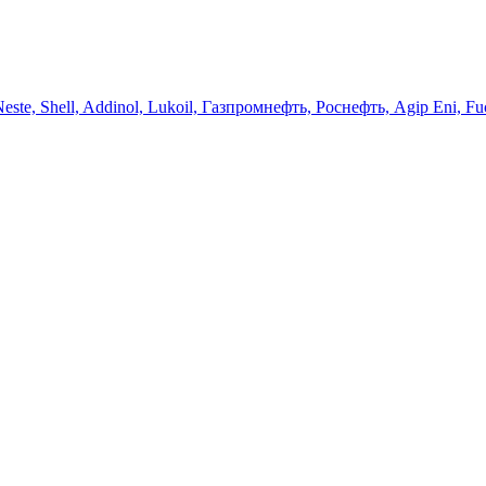
 Neste, Shell, Addinol, Lukoil, Газпромнефть, Роснефть, Agip Eni, Fu