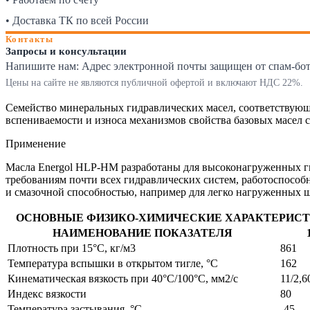
• Доставка ТК по всей России
Контакты
Запросы и консультации
Напишите нам:
Адрес электронной почты защищен от спам-ботов
Цены на сайте не являются публичной офертой и включают НДС 22%.
Семейство минеральных гидравлических масел, соответствующ
вспениваемости и износа механизмов свойства базовых масел 
Применение
Масла Energol HLP-HM разработаны для высоконагруженных г
требованиям почти всех гидравлических систем, работоспособн
и смазочной способностью, например для легко нагруженных ш
ОСНОВНЫЕ ФИЗИКО-ХИМИЧЕСКИЕ ХАРАКТЕРИС
НАИМЕНОВАНИЕ ПОКАЗАТЕЛЯ
Плотность при 15°C, кг/м3
861
Температура вспышки в открытом тигле, °C
162
Кинематическая вязкость при 40°C/100°C, мм2/с
11/2,6
Индекс вязкости
80
Температура застывания, °C
-45