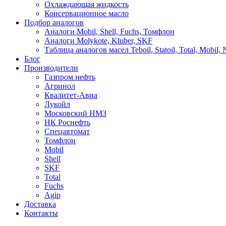
Охлаждающая жидкость
Консервационное масло
Подбор аналогов
Аналоги Mobil, Shell, Fuchs, Томфлон
Аналоги Molykote, Kluber, SKF
Таблица аналогов масел Teboil, Statoil, Total, Mobil,
Блог
Производители
Газпром нефть
Агринол
Квалитет-Авиа
Лукойл
Московский НМЗ
НК Роснефть
Спецавтомат
Томфлон
Mobil
Shell
SKF
Total
Fuchs
Agip
Доставка
Контакты