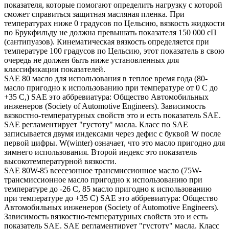
показателя, которые помогают определить нагрузку с которой
сможет справиться защитная масляная пленка. При
температурах ниже 0 градусов по Цельсию, вязкость жидкости
по Брукфильду не должна превышать показателя 150 000 сП
(сантипуазов). Кинематическая вязкость определяется при
температуре 100 градусов по Цельсию, этот показатель в свою
очередь не должен быть ниже установленных для
классификации показателей.
SAE 80 масло для использования в теплое время года (80-
масло пригодно к использованию при температуре от 0 С до
+35 С,) SAE это аббревиатура: Общество Автомобильных
инженеров (Society of Automotive Engineers). Зависимость
вязкостно-температурных свойств это и есть показатель SAE.
SAE регламентирует "густоту" масла. Класс по SAE
записывается двумя индексами через дефис с буквой W после
первой цифры. W(winter) означает, что это масло пригодно для
зимнего использования. Второй индекс это показатель
высокотемпературной вязкости.
SAE 80W-85 всесезонное трансмиссионное масло (75W-
трансмиссионное масло пригодно к использованию при
температуре до -26 С, 85 масло пригодно к использованию
при температуре до +35 С) SAE это аббревиатура: Общество
Автомобильных инженеров (Society of Automotive Engineers).
Зависимость вязкостно-температурных свойств это и есть
показатель SAE. SAE регламентирует "густоту" масла. Класс