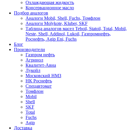
Охлаждающая жидкость
Консервационное масло
Подбор аналогов
Аналоги Mobil, Shell, Fuchs, Томфлон
Аналоги Molykote, Kluber, SKF
Таблица аналогов масел Teboil, Statoil, Total, Mobil,
Neste, Shell, Addinol, Lukoil, Газпромнефть,
Роснефть, Agip Eni, Fuchs
Блог
Производители
Газпром нефть
Агринол
Квалитет-Авиа
Лукойл
Московский НМЗ
НК Роснефть
Спецавтомат
Томфлон
Mobil
Shell
SKF
Total
Fuchs
Agip
Доставка