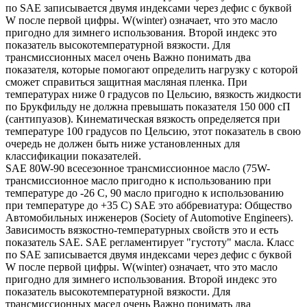
по SAE записывается двумя индексами через дефис с буквой
W после первой цифры. W(winter) означает, что это масло
пригодно для зимнего использования. Второй индекс это
показатель высокотемпературной вязкости. Для
трансмиссионных масел очень Важно понимать два
показателя, которые помогают определить нагрузку с которой
сможет справиться защитная масляная пленка. При
температурах ниже 0 градусов по Цельсию, вязкость жидкости
по Брукфильду не должна превышать показателя 150 000 сП
(сантипуазов). Кинематическая вязкость определяется при
температуре 100 градусов по Цельсию, этот показатель в свою
очередь не должен быть ниже установленных для
классификации показателей.
SAE 80W-90 всесезонное трансмиссионное масло (75W-
трансмиссионное масло пригодно к использованию при
температуре до -26 С, 90 масло пригодно к использованию
при температуре до +35 С) SAE это аббревиатура: Общество
Автомобильных инженеров (Society of Automotive Engineers).
Зависимость вязкостно-температурных свойств это и есть
показатель SAE. SAE регламентирует "густоту" масла. Класс
по SAE записывается двумя индексами через дефис с буквой
W после первой цифры. W(winter) означает, что это масло
пригодно для зимнего использования. Второй индекс это
показатель высокотемпературной вязкости. Для
трансмиссионных масел очень Важно понимать два