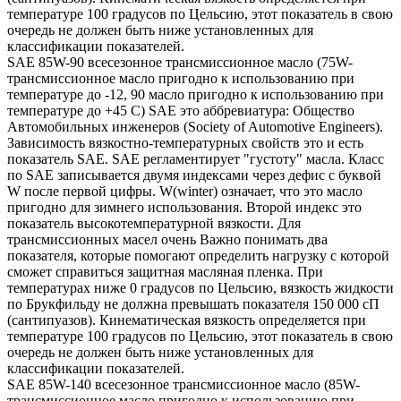
температуре 100 градусов по Цельсию, этот показатель в свою
очередь не должен быть ниже установленных для
классификации показателей.
SAE 85W-90 всесезонное трансмиссионное масло (75W-
трансмиссионное масло пригодно к использованию при
температуре до -12, 90 масло пригодно к использованию при
температуре до +45 С) SAE это аббревиатура: Общество
Автомобильных инженеров (Society of Automotive Engineers).
Зависимость вязкостно-температурных свойств это и есть
показатель SAE. SAE регламентирует "густоту" масла. Класс
по SAE записывается двумя индексами через дефис с буквой
W после первой цифры. W(winter) означает, что это масло
пригодно для зимнего использования. Второй индекс это
показатель высокотемпературной вязкости. Для
трансмиссионных масел очень Важно понимать два
показателя, которые помогают определить нагрузку с которой
сможет справиться защитная масляная пленка. При
температурах ниже 0 градусов по Цельсию, вязкость жидкости
по Брукфильду не должна превышать показателя 150 000 сП
(сантипуазов). Кинематическая вязкость определяется при
температуре 100 градусов по Цельсию, этот показатель в свою
очередь не должен быть ниже установленных для
классификации показателей.
SAE 85W-140 всесезонное трансмиссионное масло (85W-
трансмиссионное масло пригодно к использованию при