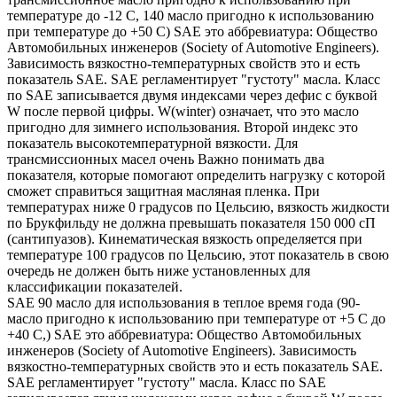
температуре до -12 С, 140 масло пригодно к использованию
при температуре до +50 С) SAE это аббревиатура: Общество
Автомобильных инженеров (Society of Automotive Engineers).
Зависимость вязкостно-температурных свойств это и есть
показатель SAE. SAE регламентирует "густоту" масла. Класс
по SAE записывается двумя индексами через дефис с буквой
W после первой цифры. W(winter) означает, что это масло
пригодно для зимнего использования. Второй индекс это
показатель высокотемпературной вязкости. Для
трансмиссионных масел очень Важно понимать два
показателя, которые помогают определить нагрузку с которой
сможет справиться защитная масляная пленка. При
температурах ниже 0 градусов по Цельсию, вязкость жидкости
по Брукфильду не должна превышать показателя 150 000 сП
(сантипуазов). Кинематическая вязкость определяется при
температуре 100 градусов по Цельсию, этот показатель в свою
очередь не должен быть ниже установленных для
классификации показателей.
SAE 90 масло для использования в теплое время года (90-
масло пригодно к использованию при температуре от +5 С до
+40 С,) SAE это аббревиатура: Общество Автомобильных
инженеров (Society of Automotive Engineers). Зависимость
вязкостно-температурных свойств это и есть показатель SAE.
SAE регламентирует "густоту" масла. Класс по SAE