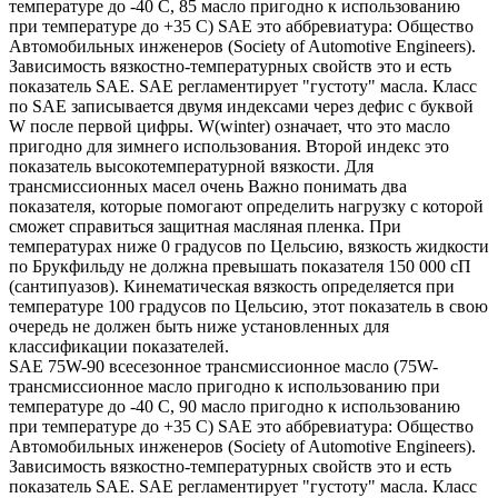
температуре до -40 С, 85 масло пригодно к использованию
при температуре до +35 С) SAE это аббревиатура: Общество
Автомобильных инженеров (Society of Automotive Engineers).
Зависимость вязкостно-температурных свойств это и есть
показатель SAE. SAE регламентирует "густоту" масла. Класс
по SAE записывается двумя индексами через дефис с буквой
W после первой цифры. W(winter) означает, что это масло
пригодно для зимнего использования. Второй индекс это
показатель высокотемпературной вязкости. Для
трансмиссионных масел очень Важно понимать два
показателя, которые помогают определить нагрузку с которой
сможет справиться защитная масляная пленка. При
температурах ниже 0 градусов по Цельсию, вязкость жидкости
по Брукфильду не должна превышать показателя 150 000 сП
(сантипуазов). Кинематическая вязкость определяется при
температуре 100 градусов по Цельсию, этот показатель в свою
очередь не должен быть ниже установленных для
классификации показателей.
SAE 75W-90 всесезонное трансмиссионное масло (75W-
трансмиссионное масло пригодно к использованию при
температуре до -40 С, 90 масло пригодно к использованию
при температуре до +35 С) SAE это аббревиатура: Общество
Автомобильных инженеров (Society of Automotive Engineers).
Зависимость вязкостно-температурных свойств это и есть
показатель SAE. SAE регламентирует "густоту" масла. Класс