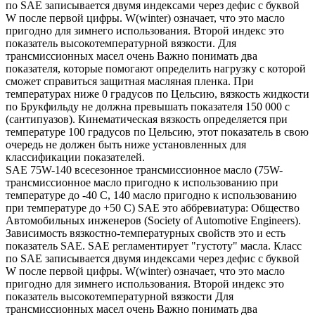
по SAE записывается двумя индексами через дефис с буквой
W после первой цифры. W(winter) означает, что это масло
пригодно для зимнего использования. Второй индекс это
показатель высокотемпературной вязкости. Для
трансмиссионных масел очень Важно понимать два
показателя, которые помогают определить нагрузку с которой
сможет справиться защитная масляная пленка. При
температурах ниже 0 градусов по Цельсию, вязкость жидкости
по Брукфильду не должна превышать показателя 150 000 с
(сантипуазов). Кинематическая вязкость определяется при
температуре 100 градусов по Цельсию, этот показатель в свою
очередь не должен быть ниже установленных для
классификации показателей.
SAE 75W-140 всесезонное трансмиссионное масло (75W-
трансмиссионное масло пригодно к использованию при
температуре до -40 С, 140 масло пригодно к использованию
при температуре до +50 С) SAE это аббревиатура: Общество
Автомобильных инженеров (Society of Automotive Engineers).
Зависимость вязкостно-температурных свойств это и есть
показатель SAE. SAE регламентирует "густоту" масла. Класс
по SAE записывается двумя индексами через дефис с буквой
W после первой цифры. W(winter) означает, что это масло
пригодно для зимнего использования. Второй индекс это
показатель высокотемпературной вязкости Для
трансмиссионных масел очень Важно понимать два