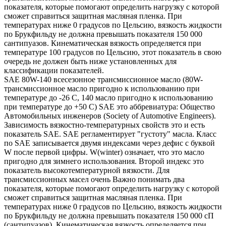
показателя, которые помогают определить нагрузку с которой
сможет справиться защитная масляная пленка. При
температурах ниже 0 градусов по Цельсию, вязкость жидкости
по Брукфильду не должна превышать показателя 150 000
сантипуазов. Кинематическая вязкость определяется при
температуре 100 градусов по Цельсию, этот показатель в свою
очередь не должен быть ниже установленных для
классификации показателей.
SAE 80W-140 всесезонное трансмиссионное масло (80W-
трансмиссионное масло пригодно к использованию при
температуре до -26 С, 140 масло пригодно к использованию
при температуре до +50 С) SAE это аббревиатура: Общество
Автомобильных инженеров (Society of Automotive Engineers).
Зависимость вязкостно-температурных свойств это и есть
показатель SAE. SAE регламентирует "густоту" масла. Класс
по SAE записывается двумя индексами через дефис с буквой
W после первой цифры. W(winter) означает, что это масло
пригодно для зимнего использования. Второй индекс это
показатель высокотемпературной вязкости. Для
трансмиссионных масел очень Важно понимать два
показателя, которые помогают определить нагрузку с которой
сможет справиться защитная масляная пленка. При
температурах ниже 0 градусов по Цельсию, вязкость жидкости
по Брукфильду не должна превышать показателя 150 000 сП
(сантипуазов). Кинематическая вязкость определяется при