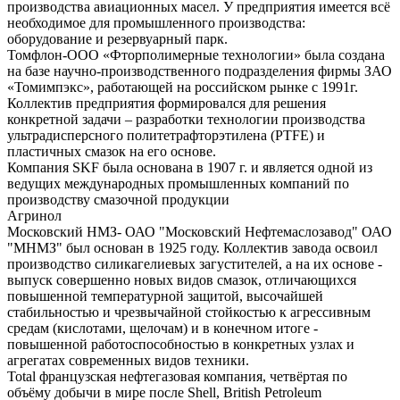
производства авиационных масел. У предприятия имеется всё
необходимое для промышленного производства:
оборудование и резервуарный парк.
Томфлон-ООО «Фторполимерные технологии» была создана
на базе научно-производственного подразделения фирмы ЗАО
«Томимпэкс», работающей на российском рынке с 1991г.
Коллектив предприятия формировался для решения
конкретной задачи – разработки технологии производства
ультрадисперсного политетрафторэтилена (PTFE) и
пластичных смазок на его основе.
Компания SKF была основана в 1907 г. и является одной из
ведущих международных промышленных компаний по
производству смазочной продукции
Агринол
Московский НМЗ- ОАО "Московский Нефтемаслозавод" ОАО
"МНМЗ" был основан в 1925 году. Коллектив завода освоил
производство силикагелиевых загустителей, а на их основе -
выпуск совершенно новых видов смазок, отличающихся
повышенной температурной защитой, высочайшей
стабильностью и чрезвычайной стойкостью к агрессивным
средам (кислотами, щелочам) и в конечном итоге -
повышенной работоспособностью в конкретных узлах и
агрегатах современных видов техники.
Total французская нефтегазовая компания, четвёртая по
объёму добычи в мире после Shell, British Petroleum