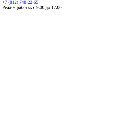
+7 (812) 748-22-65
НЕ НАШЛИ ЧТО ИСКАЛИ
Режим работы: с 9:00 до 17:00
Оставьте заявку и мы подберем подходящую продукцию,
проконсультируем
+7
Поиск
Я принимаю
политику конфиденциальности
и согласен на
обработку своих персональных данных.
ОСТАЛИСЬ ВОПРОСЫ!?
Отправить
Оставьте заявку и мы подберем подходящую продукцию,
поможем с выбором, проконсультируем