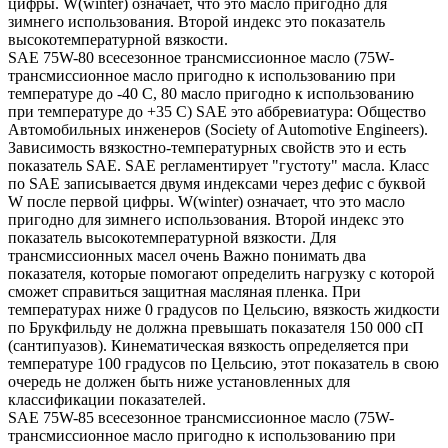
цифры. W(winter) означает, что это масло пригодно для
зимнего использования. Второй индекс это показатель
высокотемпературной вязкости.
SAE 75W-80 всесезонное трансмиссионное масло (75W-
трансмиссионное масло пригодно к использованию при
температуре до -40 С, 80 масло пригодно к использованию
при температуре до +35 С) SAE это аббревиатура: Общество
Автомобильных инженеров (Society of Automotive Engineers).
Зависимость вязкостно-температурных свойств это и есть
показатель SAE. SAE регламентирует "густоту" масла. Класс
по SAE записывается двумя индексами через дефис с буквой
W после первой цифры. W(winter) означает, что это масло
пригодно для зимнего использования. Второй индекс это
показатель высокотемпературной вязкости. Для
трансмиссионных масел очень Важно понимать два
показателя, которые помогают определить нагрузку с которой
сможет справиться защитная масляная пленка. При
температурах ниже 0 градусов по Цельсию, вязкость жидкости
по Брукфильду не должна превышать показателя 150 000 сП
(сантипуазов). Кинематическая вязкость определяется при
температуре 100 градусов по Цельсию, этот показатель в свою
очередь не должен быть ниже установленных для
классификации показателей.
SAE 75W-85 всесезонное трансмиссионное масло (75W-
трансмиссионное масло пригодно к использованию при