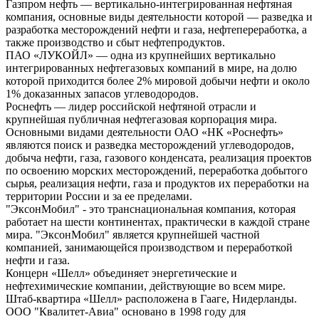
Газпром нефть — вертикально-интегрированная нефтяная
компания, основные виды деятельности которой — разведка и
разработка месторождений нефти и газа, нефтепереработка, а
также производство и сбыт нефтепродуктов.
ПАО «ЛУКОЙЛ» — одна из крупнейших вертикально
интегрированных нефтегазовых компаний в мире, на долю
которой приходится более 2% мировой добычи нефти и около
1% доказанных запасов углеводородов.
Роснефть — лидер российской нефтяной отрасли и
крупнейшая публичная нефтегазовая корпорация мира.
Основными видами деятельности ОАО «НК «Роснефть»
являются поиск и разведка месторождений углеводородов,
добыча нефти, газа, газового конденсата, реализация проектов
по освоению морских месторождений, переработка добытого
сырья, реализация нефти, газа и продуктов их переработки на
территории России и за ее пределами.
"ЭксонМобил" - это транснациональная компания, которая
работает на шести континентах, практически в каждой стране
мира. "ЭксонМобил" является крупнейшей частной
компанией, занимающейся производством и переработкой
нефти и газа.
Концерн «Шелл» объединяет энергетические и
нефтехимические компании, действующие во всем мире.
Штаб-квартира «Шелл» расположена в Гааге, Нидерланды.
ООО "Квалитет-Авиа" основано в 1998 году для