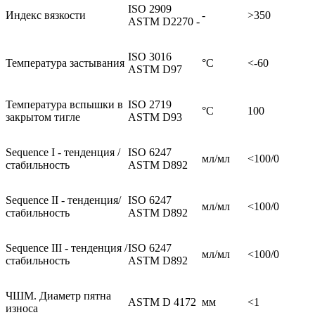
ISO 2909
Индекс вязкости
-
>350
ASTM D2270 -
ISO 3016
Температура застывания
°C
<-60
ASTM D97
Температура вспышки в
ISO 2719
°C
100
закрытом тигле
ASTM D93
Sequence I - тенденция /
ISO 6247
мл/мл
<100/0
стабильность
ASTM D892
Sequence II - тенденция/
ISO 6247
мл/мл
<100/0
стабильность
ASTM D892
Sequence III - тенденция /
ISO 6247
мл/мл
<100/0
стабильность
ASTM D892
ЧШМ. Диаметр пятна
ASTM D 4172
мм
<1
износа