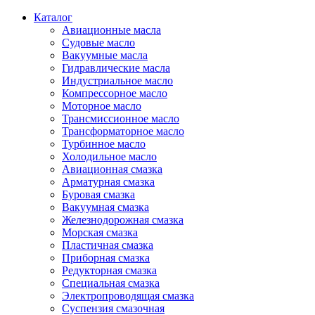
Каталог
Авиационные масла
Судовые масло
Вакуумные масла
Гидравлические масла
Индустриальное масло
Компрессорное масло
Моторное масло
Трансмиссионное масло
Трансформаторное масло
Турбинное масло
Холодильное масло
Авиационная смазка
Арматурная смазка
Буровая смазка
Вакуумная смазка
Железнодорожная смазка
Морская смазка
Пластичная смазка
Приборная смазка
Редукторная смазка
Специальная смазка
Электропроводящая смазка
Суспензия смазочная