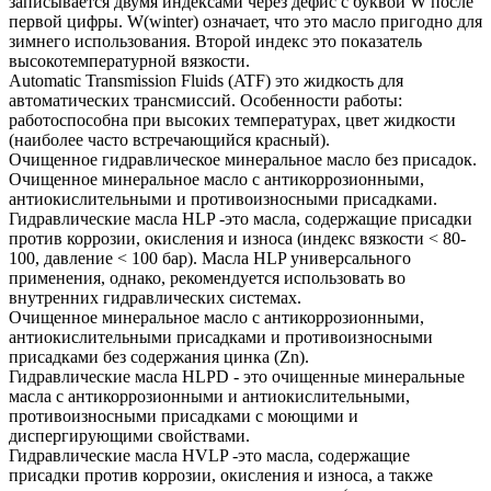
записывается двумя индексами через дефис с буквой W после
первой цифры. W(winter) означает, что это масло пригодно для
зимнего использования. Второй индекс это показатель
высокотемпературной вязкости.
Automatic Transmission Fluids (ATF) это жидкость для
автоматических трансмиссий. Особенности работы:
работоспособна при высоких температурах, цвет жидкости
(наиболее часто встречающийся красный).
Очищенное гидравлическое минеральное масло без присадок.
Очищенное минеральное масло с антикоррозионными,
антиокислительными и противоизносными присадками.
Гидравлические масла HLP -это масла, содержащие присадки
против коррозии, окисления и износа (индекс вязкости < 80-
100, давление < 100 бар). Масла HLP универсального
применения, однако, рекомендуется использовать во
внутренних гидравлических системах.
Очищенное минеральное масло с антикоррозионными,
антиокислительными присадками и противоизносными
присадками без содержания цинка (Zn).
Гидравлические масла HLPD - это очищенные минеральные
масла с антикоррозионными и антиокислительными,
противоизносными присадками с моющими и
диспергирующими свойствами.
Гидравлические масла HVLP -это масла, содержащие
присадки против коррозии, окисления и износа, а также