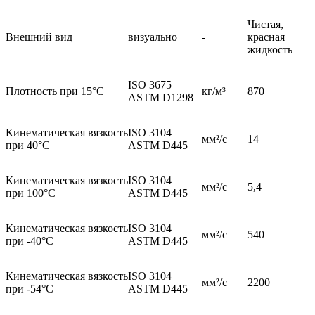
Чистая,
Внешний вид
визуально
-
красная
жидкость
ISO 3675
Плотность при 15°C
кг/м³
870
ASTM D1298
Кинематическая вязкость
ISO 3104
мм²/с
14
при 40°C
ASTM D445
Кинематическая вязкость
ISO 3104
мм²/с
5,4
при 100°C
ASTM D445
Кинематическая вязкость
ISO 3104
мм²/с
540
при -40°C
ASTM D445
Кинематическая вязкость
ISO 3104
мм²/с
2200
при -54°C
ASTM D445