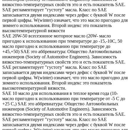
вязкостно-температурных свойств это и есть показатель SAE.
SAE регламентирует "густоту" масла. Класс по SAE
записывается двумя индексами через дефис с буквой W после
первой цифры. W(winter) означает, что это масло пригодно для
зимнего использования. Второй индекс это показатель
высокотемпературной вязкости
SAE 20W-50 всесезонное моторное масло (20W- масло
пригодно к использованию при температуре до -15,-10С, 50
масло пригодно к использованию при температуре до
+45,+50) SAE это аббревиатура: Общество Автомобильных
инженеров (Society of Automotive Engineers). Зависимость
вязкостно-температурных свойств это и есть показатель SAE.
SAE регламентирует "густоту" масла. Класс по SAE
записывается двумя индексами через дефис с буквой W после
первой цифры. W(winter) означает, что это масло пригодно для
зимнего использования. Второй индекс это показатель
высокотемпературной вязкости.
SAE 10 масло для использования в теплое время года (10-
масло пригодно к использованию при температуре от -5 С до
+25 С,) SAE это аббревиатура: Общество Автомобильных
инженеров (Society of Automotive Engineers). Зависимость
вязкостно-температурных свойств это и есть показатель SAE.
SAE регламентирует "густоту" масла. Класс по SAE
записывается двумя индексами через дефис с буквой W после
первой цифры. W(winter) означает, что это масло пригодно для