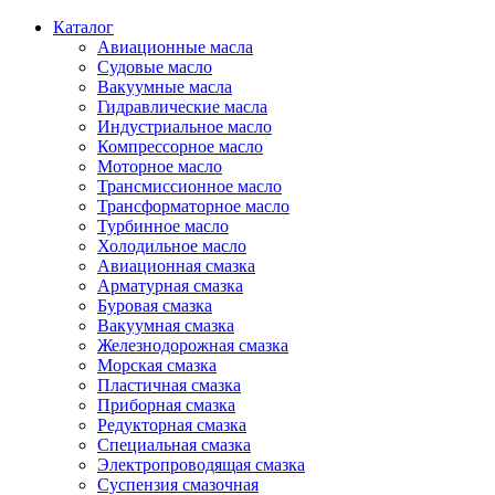
Каталог
Авиационные масла
Судовые масло
Вакуумные масла
Гидравлические масла
Индустриальное масло
Компрессорное масло
Моторное масло
Трансмиссионное масло
Трансформаторное масло
Турбинное масло
Холодильное масло
Авиационная смазка
Арматурная смазка
Буровая смазка
Вакуумная смазка
Железнодорожная смазка
Морская смазка
Пластичная смазка
Приборная смазка
Редукторная смазка
Специальная смазка
Электропроводящая смазка
Суспензия смазочная