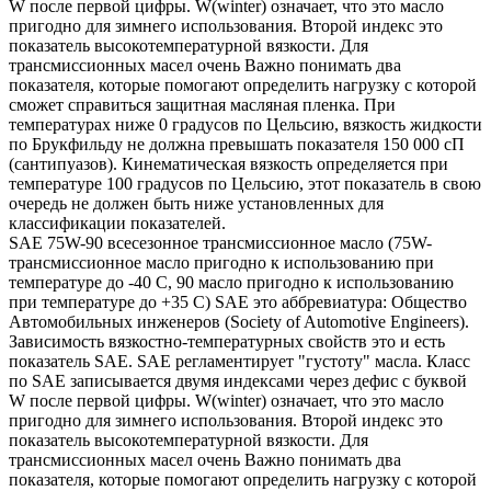
W после первой цифры. W(winter) означает, что это масло
пригодно для зимнего использования. Второй индекс это
показатель высокотемпературной вязкости. Для
трансмиссионных масел очень Важно понимать два
показателя, которые помогают определить нагрузку с которой
сможет справиться защитная масляная пленка. При
температурах ниже 0 градусов по Цельсию, вязкость жидкости
по Брукфильду не должна превышать показателя 150 000 сП
(сантипуазов). Кинематическая вязкость определяется при
температуре 100 градусов по Цельсию, этот показатель в свою
очередь не должен быть ниже установленных для
классификации показателей.
SAE 75W-90 всесезонное трансмиссионное масло (75W-
трансмиссионное масло пригодно к использованию при
температуре до -40 С, 90 масло пригодно к использованию
при температуре до +35 С) SAE это аббревиатура: Общество
Автомобильных инженеров (Society of Automotive Engineers).
Зависимость вязкостно-температурных свойств это и есть
показатель SAE. SAE регламентирует "густоту" масла. Класс
по SAE записывается двумя индексами через дефис с буквой
W после первой цифры. W(winter) означает, что это масло
пригодно для зимнего использования. Второй индекс это
показатель высокотемпературной вязкости. Для
трансмиссионных масел очень Важно понимать два
показателя, которые помогают определить нагрузку с которой