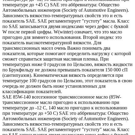
температуре до +45 С) SAE это аббревиатура: Общество
Автомобильных инженеров (Society of Automotive Engineers).
Зависимость вязкостно-температурных свойств это и есть
показатель SAE. SAE регламентирует "густоту" масла. Класс
по SAE записывается двумя индексами через дефис с буквой
W после первой цифры. W(winter) означает, что это масло
пригодно для зимнего использования. Второй индекс это
показатель высокотемпературной вязкости. Для
трансмиссионных масел очень Важно понимать два
показателя, которые помогают определить нагрузку с которой
сможет справиться защитная масляная пленка. При
температурах ниже 0 градусов по Цельсию, вязкость жидкости
по Брукфильду не должна превышать показателя 150 000 сП
(сантипуазов). Кинематическая вязкость определяется при
температуре 100 градусов по Цельсию, этот показатель в свою
очередь не должен быть ниже установленных для
классификации показателей.
SAE 85W-140 всесезонное трансмиссионное масло (85W-
трансмиссионное масло пригодно к использованию при
температуре до -12 С, 140 масло пригодно к использованию
при температуре до +50 С) SAE это аббревиатура: Общество
Автомобильных инженеров (Society of Automotive Engineers).
Зависимость вязкостно-температурных свойств это и есть
показатель SAE. SAE регламентирует "густоту" масла. Класс
по SAE записывается двумя индексами через дефис с буквой