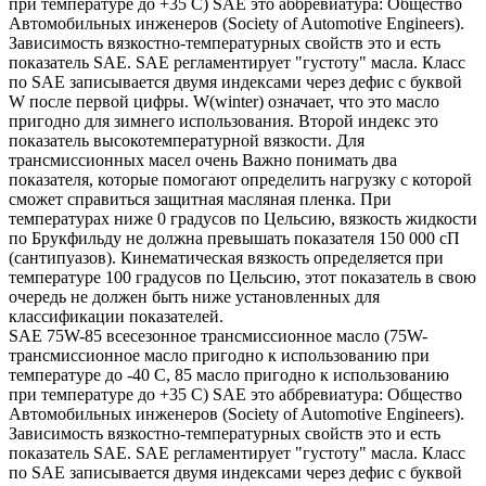
при температуре до +35 С) SAE это аббревиатура: Общество
Автомобильных инженеров (Society of Automotive Engineers).
Зависимость вязкостно-температурных свойств это и есть
показатель SAE. SAE регламентирует "густоту" масла. Класс
по SAE записывается двумя индексами через дефис с буквой
W после первой цифры. W(winter) означает, что это масло
пригодно для зимнего использования. Второй индекс это
показатель высокотемпературной вязкости. Для
трансмиссионных масел очень Важно понимать два
показателя, которые помогают определить нагрузку с которой
сможет справиться защитная масляная пленка. При
температурах ниже 0 градусов по Цельсию, вязкость жидкости
по Брукфильду не должна превышать показателя 150 000 сП
(сантипуазов). Кинематическая вязкость определяется при
температуре 100 градусов по Цельсию, этот показатель в свою
очередь не должен быть ниже установленных для
классификации показателей.
SAE 75W-85 всесезонное трансмиссионное масло (75W-
трансмиссионное масло пригодно к использованию при
температуре до -40 С, 85 масло пригодно к использованию
при температуре до +35 С) SAE это аббревиатура: Общество
Автомобильных инженеров (Society of Automotive Engineers).
Зависимость вязкостно-температурных свойств это и есть
показатель SAE. SAE регламентирует "густоту" масла. Класс
по SAE записывается двумя индексами через дефис с буквой