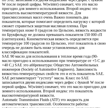
W после первой цифры. W(winter) означает, что это масло
пригодно для зимнего использования. Второй индекс это
показатель высокотемпературной вязкости. Для
трансмиссионных масел очень Важно понимать два
показателя, которые помогают определить нагрузку с которой
сможет справиться защитная масляная пленка. При
температурах ниже 0 градусов по Цельсию, вязкость жидкости
по Брукфильду не должна превышать показателя 150 000 сП
(сантипуазов). Кинематическая вязкость определяется при
температуре 100 градусов по Цельсию, этот показатель в свою
очередь не должен быть ниже установленных для
классификации показателей.
SAE 90 масло для использования в теплое время года (90-
масло пригодно к использованию при температуре от +5 С до
+40 С,) SAE это аббревиатура: Общество Автомобильных
инженеров (Society of Automotive Engineers). Зависимость
вязкостно-температурных свойств это и есть показатель SAE.
SAE регламентирует "густоту" масла. Класс по SAE
записывается двумя индексами через дефис с буквой W после
первой цифры. W(winter) означает, что это масло пригодно для
зимнего использования. Второй индекс это показатель
высокотемпературной вязкости.
Automatic Transmission Fluids (ATF) это жидкость для
автоматических трансмиссий. Особенности работы: