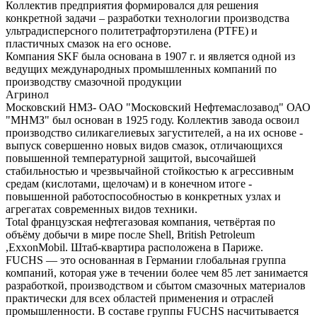
Коллектив предприятия формировался для решения
конкретной задачи – разработки технологии производства
ультрадисперсного политетрафторэтилена (PTFE) и
пластичных смазок на его основе.
Компания SKF была основана в 1907 г. и является одной из
ведущих международных промышленных компаний по
производству смазочной продукции
Агринол
Московский НМЗ- ОАО "Московский Нефтемаслозавод" ОАО
"МНМЗ" был основан в 1925 году. Коллектив завода освоил
производство силикагелиевых загустителей, а на их основе -
выпуск совершенно новых видов смазок, отличающихся
повышенной температурной защитой, высочайшей
стабильностью и чрезвычайной стойкостью к агрессивным
средам (кислотами, щелочам) и в конечном итоге -
повышенной работоспособностью в конкретных узлах и
агрегатах современных видов техники.
Total французская нефтегазовая компания, четвёртая по
объёму добычи в мире после Shell, British Petroleum
,ExxonMobil. Штаб-квартира расположена в Париже.
FUCHS — это основанная в Германии глобальная группа
компаний, которая уже в течении более чем 85 лет занимается
разработкой, производством и сбытом смазочных материалов
практически для всех областей применения и отраслей
промышленности. В составе группы FUCHS насчитывается