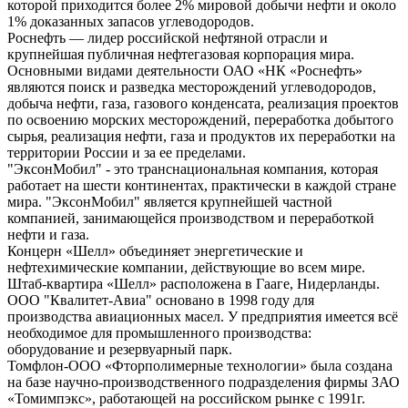
которой приходится более 2% мировой добычи нефти и около
1% доказанных запасов углеводородов.
Роснефть — лидер российской нефтяной отрасли и
крупнейшая публичная нефтегазовая корпорация мира.
Основными видами деятельности ОАО «НК «Роснефть»
являются поиск и разведка месторождений углеводородов,
добыча нефти, газа, газового конденсата, реализация проектов
по освоению морских месторождений, переработка добытого
сырья, реализация нефти, газа и продуктов их переработки на
территории России и за ее пределами.
"ЭксонМобил" - это транснациональная компания, которая
работает на шести континентах, практически в каждой стране
мира. "ЭксонМобил" является крупнейшей частной
компанией, занимающейся производством и переработкой
нефти и газа.
Концерн «Шелл» объединяет энергетические и
нефтехимические компании, действующие во всем мире.
Штаб-квартира «Шелл» расположена в Гааге, Нидерланды.
ООО "Квалитет-Авиа" основано в 1998 году для
производства авиационных масел. У предприятия имеется всё
необходимое для промышленного производства:
оборудование и резервуарный парк.
Томфлон-ООО «Фторполимерные технологии» была создана
на базе научно-производственного подразделения фирмы ЗАО
«Томимпэкс», работающей на российском рынке с 1991г.