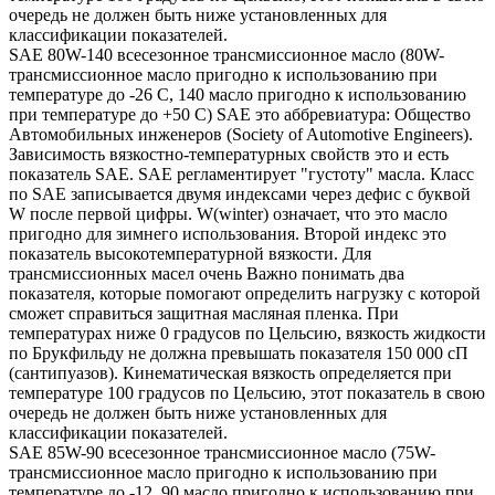
очередь не должен быть ниже установленных для
классификации показателей.
SAE 80W-140 всесезонное трансмиссионное масло (80W-
трансмиссионное масло пригодно к использованию при
температуре до -26 С, 140 масло пригодно к использованию
при температуре до +50 С) SAE это аббревиатура: Общество
Автомобильных инженеров (Society of Automotive Engineers).
Зависимость вязкостно-температурных свойств это и есть
показатель SAE. SAE регламентирует "густоту" масла. Класс
по SAE записывается двумя индексами через дефис с буквой
W после первой цифры. W(winter) означает, что это масло
пригодно для зимнего использования. Второй индекс это
показатель высокотемпературной вязкости. Для
трансмиссионных масел очень Важно понимать два
показателя, которые помогают определить нагрузку с которой
сможет справиться защитная масляная пленка. При
температурах ниже 0 градусов по Цельсию, вязкость жидкости
по Брукфильду не должна превышать показателя 150 000 сП
(сантипуазов). Кинематическая вязкость определяется при
температуре 100 градусов по Цельсию, этот показатель в свою
очередь не должен быть ниже установленных для
классификации показателей.
SAE 85W-90 всесезонное трансмиссионное масло (75W-
трансмиссионное масло пригодно к использованию при
температуре до -12, 90 масло пригодно к использованию при