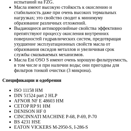
испытаний на FZG.
Масла имеют высокую стойкость к окислению и
стабильность даже при очень высоких термальных
нагрузках; это свойство сводит к минимуму
образование различных отложений.
Выдающиеся антикоррозийные свойства эффективно
препятствуют процессу окисления внутренних
поверхностей гидравлических систем, предотвращая
ухудшение эксплуатационных свойств масла от
образования оксидов металлов и увеличивая срок
службы смазываемых механизмов.
Масла Eni OSO S имеют очень хорошую фильтруемость,
в том числе и при наличии воды; они пригодны для
фильтров тонкой очистки (3 микрона).
Спецификации и одобрения
ISO 11158 HM
DIN 51524 part 2 HLP
AFNOR NF E 48603 HM
CETOP RP 91 HM
DENISON HF 0
CINCINNATI MACHINE P-68, P-69, P-70
BS 4231 HSE
EATON VICKERS M-2950-S, I-286-S