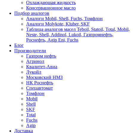
Охлаждающая жидкость
Консервационное масло
Подбор аналогов
Аналоги Mobil, Shell, Fuchs, Томфлон
Аналоги Molykote, Kluber, SKF
Таблица аналогов масел Teboil, Statoil, Total, Mobil,
Neste, Shell, Addinol, Lukoil, Газпромнефть,
Роснефть, Agip Eni, Fuchs
Блог
Производители
Газпром нефть
Агринол
Квалитет-Авиа
Лукойл
Московский НМЗ
НК Роснефть
Спецавтомат
Томфлон
Mobil
Shell
SKF
Total
Fuchs
Agip
Доставка