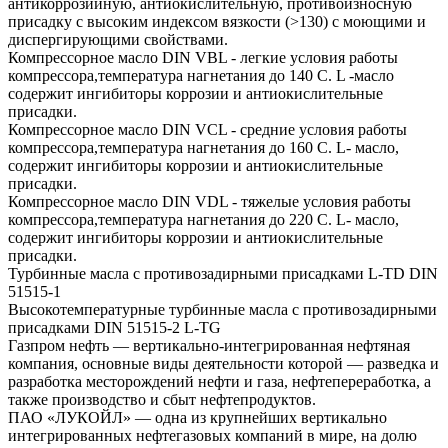
антикоррозийную, антиокислительную, противоизносную
присадку с высоким индексом вязкости (>130) с моющими и
диспергирующими свойствами.
Компрессорное масло DIN VBL - легкие условия работы
компрессора,температура нагнетания до 140 С. L -масло
содержит ингибиторы коррозии и антиокислительные
присадки.
Компрессорное масло DIN VCL - средние условия работы
компрессора,температура нагнетания до 160 С. L- масло,
содержит ингибиторы коррозии и антиокислительные
присадки.
Компрессорное масло DIN VDL - тяжелые условия работы
компрессора,температура нагнетания до 220 С. L- масло,
содержит ингибиторы коррозии и антиокислительные
присадки.
Турбинные масла с противозадирными присадками L-TD DIN
51515-1
Высокотемпературные турбинные масла с противозадирными
присадками DIN 51515-2 L-TG
Газпром нефть — вертикально-интегрированная нефтяная
компания, основные виды деятельности которой — разведка и
разработка месторождений нефти и газа, нефтепереработка, а
также производство и сбыт нефтепродуктов.
ПАО «ЛУКОЙЛ» — одна из крупнейших вертикально
интегрированных нефтегазовых компаний в мире, на долю