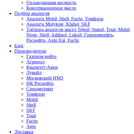
Охлаждающая жидкость
Консервационное масло
Подбор аналогов
Аналоги Mobil, Shell, Fuchs, Томфлон
Аналоги Molykote, Kluber, SKF
Таблица аналогов масел Teboil, Statoil, Total, Mobil,
Neste, Shell, Addinol, Lukoil, Газпромнефть,
Роснефть, Agip Eni, Fuchs
Блог
Производители
Газпром нефть
Агринол
Квалитет-Авиа
Лукойл
Московский НМЗ
НК Роснефть
Спецавтомат
Томфлон
Mobil
Shell
SKF
Total
Fuchs
Agip
Доставка