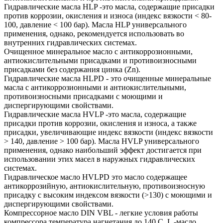
Гидравлические масла HLP -это масла, содержащие присадки
против коррозии, окисления и износа (индекс вязкости < 80-
100, давление < 100 бар). Масла HLP универсального
применения, однако, рекомендуется использовать во
внутренних гидравлических системах.
Очищенное минеральное масло с антикоррозионными,
антиокислительными присадками и противоизносными
присадками без содержания цинка (Zn).
Гидравлические масла HLPD - это очищенные минеральные
масла с антикоррозионными и антиокислительными,
противоизносными присадками с моющими и
диспергирующими свойствами.
Гидравлические масла HVLP -это масла, содержащие
присадки против коррозии, окисления и износа, а также
присадки, увеличивающие индекс вязкости (индекс вязкости
> 140, давление > 100 бар). Масла HVLP универсального
применения, однако наибольший эффект достигается при
использовании этих масел в наружных гидравлических
системах.
Гидравлическое масло HVLPD это масло содержащее
антикоррозийную, антиокислительную, противоизносную
присадку с высоким индексом вязкости (>130) с моющими и
диспергирующими свойствами.
Компрессорное масло DIN VBL - легкие условия работы
компрессора,температура нагнетания до 140 С. L -масло