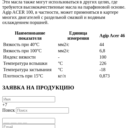
Эти масла также могут использоваться в других целях, где
требуются высококачественные масла на парафиновой основе.
Agip ACER 100, в частности, может применяться в картере
многих двигателей с раздельной смазкой и водяным
охлаждением поршней.
Наименование
Единица
Agip Acer 46
показателя
измерения
Вязкость при 40°C
мм2/с
44
Вязкость при 100°C
мм2/с
6,8
Индекс вязкости
-
100
Температура вспышки
°C
226
Температура застывания
°C
-18
Плотность при 15°C
кг/л
0,873
ЗАЯВКА НА ПРОДУКЦИЮ
+7
Поиск