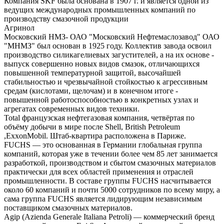
Компания SKF была основана в 1907 г. и является одной из
ведущих международных промышленных компаний по
производству смазочной продукции
Агринол
Московский НМЗ- ОАО "Московский Нефтемаслозавод" ОАО
"МНМЗ" был основан в 1925 году. Коллектив завода освоил
производство силикагелиевых загустителей, а на их основе -
выпуск совершенно новых видов смазок, отличающихся
повышенной температурной защитой, высочайшей
стабильностью и чрезвычайной стойкостью к агрессивным
средам (кислотами, щелочам) и в конечном итоге -
повышенной работоспособностью в конкретных узлах и
агрегатах современных видов техники.
Total французская нефтегазовая компания, четвёртая по
объёму добычи в мире после Shell, British Petroleum
,ExxonMobil. Штаб-квартира расположена в Париже.
FUCHS — это основанная в Германии глобальная группа
компаний, которая уже в течении более чем 85 лет занимается
разработкой, производством и сбытом смазочных материалов
практически для всех областей применения и отраслей
промышленности. В составе группы FUCHS насчитывается
около 60 компаний и почти 5000 сотрудников по всему миру, а
сама группа FUCHS является лидирующим независимым
поставщиком смазочных материалов.
Agip (Azienda Generale Italiana Petroli) — коммерческий бренд