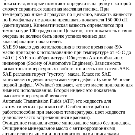
показателя, которые помогают определить нагрузку с которой
сможет справиться защитная масляная пленка. При
температурах ниже 0 градусов по Цельсию, вязкость жидкости
по Брукфильду не должна превышать показателя 150 000 сП
(сантипуазов). Кинематическая вязкость определяется при
температуре 100 градусов по Цельсию, этот показатель в свою
очередь не должен быть ниже установленных для
классификации показателей.
SAE 90 масло для использования в теплое время года (90-
масло пригодно к использованию при температуре от +5 С до
+40 С,) SAE это аббревиатура: Общество Автомобильных
инженеров (Society of Automotive Engineers). Зависимость
вязкостно-температурных свойств это и есть показатель SAE.
SAE регламентирует "густоту" масла. Класс по SAE
записывается двумя индексами через дефис с буквой W после
первой цифры. W(winter) означает, что это масло пригодно для
зимнего использования. Второй индекс это показатель
высокотемпературной вязкости.
Automatic Transmission Fluids (ATF) это жидкость для
автоматических трансмиссий. Особенности работы:
работоспособна при высоких температурах, цвет жидкости
(наиболее часто встречающийся красный).
Очищенное гидравлическое минеральное масло без присадок.
Очищенное минеральное масло с антикоррозионными,
антиокислительными и противоизносными присадками.