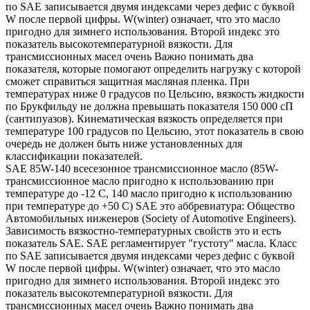
по SAE записывается двумя индексами через дефис с буквой
W после первой цифры. W(winter) означает, что это масло
пригодно для зимнего использования. Второй индекс это
показатель высокотемпературной вязкости. Для
трансмиссионных масел очень Важно понимать два
показателя, которые помогают определить нагрузку с которой
сможет справиться защитная масляная пленка. При
температурах ниже 0 градусов по Цельсию, вязкость жидкости
по Брукфильду не должна превышать показателя 150 000 сП
(сантипуазов). Кинематическая вязкость определяется при
температуре 100 градусов по Цельсию, этот показатель в свою
очередь не должен быть ниже установленных для
классификации показателей.
SAE 85W-140 всесезонное трансмиссионное масло (85W-
трансмиссионное масло пригодно к использованию при
температуре до -12 С, 140 масло пригодно к использованию
при температуре до +50 С) SAE это аббревиатура: Общество
Автомобильных инженеров (Society of Automotive Engineers).
Зависимость вязкостно-температурных свойств это и есть
показатель SAE. SAE регламентирует "густоту" масла. Класс
по SAE записывается двумя индексами через дефис с буквой
W после первой цифры. W(winter) означает, что это масло
пригодно для зимнего использования. Второй индекс это
показатель высокотемпературной вязкости. Для
трансмиссионных масел очень Важно понимать два