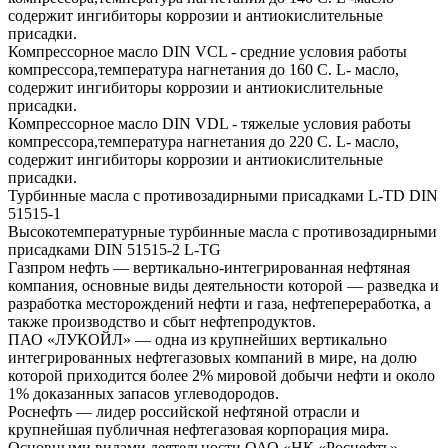
содержит ингибиторы коррозии и антиокислительные
присадки.
Компрессорное масло DIN VCL - средние условия работы
компрессора,температура нагнетания до 160 С. L- масло,
содержит ингибиторы коррозии и антиокислительные
присадки.
Компрессорное масло DIN VDL - тяжелые условия работы
компрессора,температура нагнетания до 220 С. L- масло,
содержит ингибиторы коррозии и антиокислительные
присадки.
Турбинные масла с противозадирными присадками L-TD DIN
51515-1
Высокотемпературные турбинные масла с противозадирными
присадками DIN 51515-2 L-TG
Газпром нефть — вертикально-интегрированная нефтяная
компания, основные виды деятельности которой — разведка и
разработка месторождений нефти и газа, нефтепереработка, а
также производство и сбыт нефтепродуктов.
ПАО «ЛУКОЙЛ» — одна из крупнейших вертикально
интегрированных нефтегазовых компаний в мире, на долю
которой приходится более 2% мировой добычи нефти и около
1% доказанных запасов углеводородов.
Роснефть — лидер российской нефтяной отрасли и
крупнейшая публичная нефтегазовая корпорация мира.
Основными видами деятельности ОАО «НК «Роснефть»