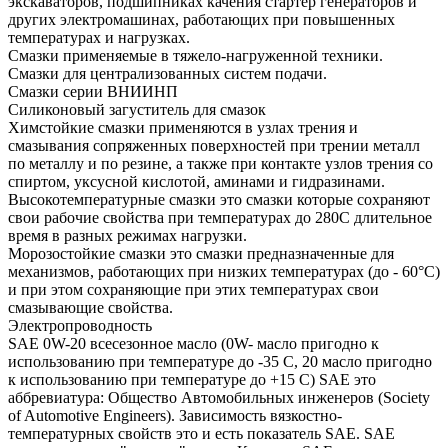
экскаваторов, подшипниках качения стартер генераторов и
других электромашинах, работающих при повышенных
температурах и нагрузках.
Смазки применяемые в тяжело-нагруженной техники.
Смазки для централизованных систем подачи.
Смазки серии ВНИИНП
Силиконовый загуститель для смазок
Химстойкие смазки применяются в узлах трения и
смазывания сопряженных поверхностей при трении металл
по металлу и по резине, а также при контакте узлов трения со
спиртом, уксусной кислотой, аминами и гидразинами.
Высокотемпературные смазки это смазки которые сохраняют
свои рабочие свойства при температурах до 280С длительное
время в разных режимах нагрузки.
Морозостойкие смазки это смазки предназначенные для
механизмов, работающих при низких температурах (до - 60°С)
и при этом сохраняющие при этих температурах свои
смазывающие свойства.
Электропроводность
SAE 0W-20 всесезонное масло (0W- масло пригодно к
использованию при температуре до -35 С, 20 масло пригодно
к использованию при температуре до +15 С) SAE это
аббревиатура: Общество Автомобильных инженеров (Society
of Automotive Engineers). Зависимость вязкостно-
температурных свойств это и есть показатель SAE. SAE