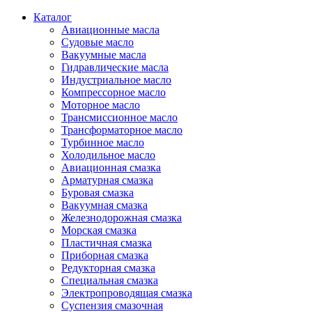
Каталог
Авиационные масла
Судовые масло
Вакуумные масла
Гидравлические масла
Индустриальное масло
Компрессорное масло
Моторное масло
Трансмиссионное масло
Трансформаторное масло
Турбинное масло
Холодильное масло
Авиационная смазка
Арматурная смазка
Буровая смазка
Вакуумная смазка
Железнодорожная смазка
Морская смазка
Пластичная смазка
Приборная смазка
Редукторная смазка
Специальная смазка
Электропроводящая смазка
Суспензия смазочная