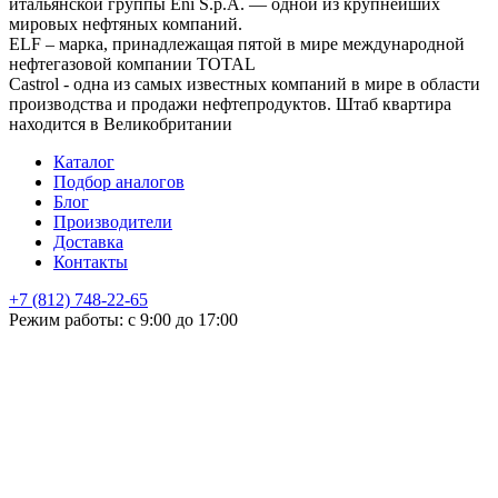
итальянской группы Eni S.p.A. — одной из крупнейших
мировых нефтяных компаний.
ELF – марка, принадлежащая пятой в мире международной
нефтегазовой компании TOTAL
Castrol - одна из самых известных компаний в мире в области
производства и продажи нефтепродуктов. Штаб квартира
находится в Великобритании
Каталог
Подбор аналогов
Блог
Производители
Доставка
Контакты
+7 (812) 748-22-65
НЕ НАШЛИ ЧТО ИСКАЛИ
Режим работы: с 9:00 до 17:00
Оставьте заявку и мы подберем подходящую продукцию,
проконсультируем
+7
Поиск