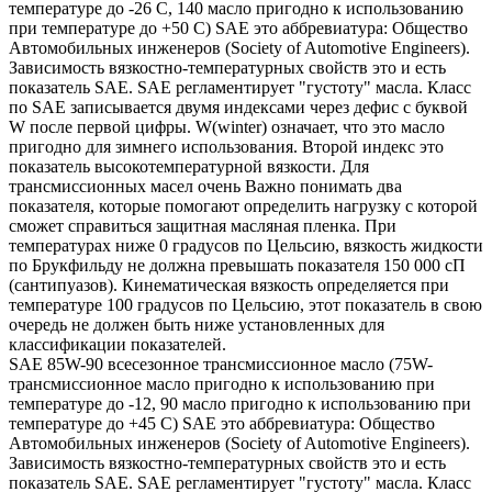
температуре до -26 С, 140 масло пригодно к использованию
при температуре до +50 С) SAE это аббревиатура: Общество
Автомобильных инженеров (Society of Automotive Engineers).
Зависимость вязкостно-температурных свойств это и есть
показатель SAE. SAE регламентирует "густоту" масла. Класс
по SAE записывается двумя индексами через дефис с буквой
W после первой цифры. W(winter) означает, что это масло
пригодно для зимнего использования. Второй индекс это
показатель высокотемпературной вязкости. Для
трансмиссионных масел очень Важно понимать два
показателя, которые помогают определить нагрузку с которой
сможет справиться защитная масляная пленка. При
температурах ниже 0 градусов по Цельсию, вязкость жидкости
по Брукфильду не должна превышать показателя 150 000 сП
(сантипуазов). Кинематическая вязкость определяется при
температуре 100 градусов по Цельсию, этот показатель в свою
очередь не должен быть ниже установленных для
классификации показателей.
SAE 85W-90 всесезонное трансмиссионное масло (75W-
трансмиссионное масло пригодно к использованию при
температуре до -12, 90 масло пригодно к использованию при
температуре до +45 С) SAE это аббревиатура: Общество
Автомобильных инженеров (Society of Automotive Engineers).
Зависимость вязкостно-температурных свойств это и есть
показатель SAE. SAE регламентирует "густоту" масла. Класс