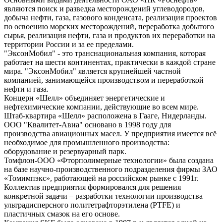
являются поиск и разведка месторождений углеводородов,
добыча нефти, газа, газового конденсата, реализация проектов
по освоению морских месторождений, переработка добытого
сырья, реализация нефти, газа и продуктов их переработки на
территории России и за ее пределами.
"ЭксонМобил" - это транснациональная компания, которая
работает на шести континентах, практически в каждой стране
мира. "ЭксонМобил" является крупнейшей частной
компанией, занимающейся производством и переработкой
нефти и газа.
Концерн «Шелл» объединяет энергетические и
нефтехимические компании, действующие во всем мире.
Штаб-квартира «Шелл» расположена в Гааге, Нидерланды.
ООО "Квалитет-Авиа" основано в 1998 году для
производства авиационных масел. У предприятия имеется всё
необходимое для промышленного производства:
оборудование и резервуарный парк.
Томфлон-ООО «Фторполимерные технологии» была создана
на базе научно-производственного подразделения фирмы ЗАО
«Томимпэкс», работающей на российском рынке с 1991г.
Коллектив предприятия формировался для решения
конкретной задачи – разработки технологии производства
ультрадисперсного политетрафторэтилена (PTFE) и
пластичных смазок на его основе.