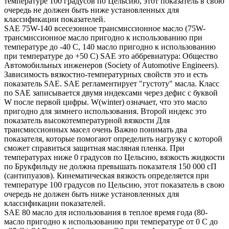
температуре 100 градусов по Цельсию, этот показатель в свою
очередь не должен быть ниже установленных для
классификации показателей.
SAE 75W-140 всесезонное трансмиссионное масло (75W-
трансмиссионное масло пригодно к использованию при
температуре до -40 С, 140 масло пригодно к использованию
при температуре до +50 С) SAE это аббревиатура: Общество
Автомобильных инженеров (Society of Automotive Engineers).
Зависимость вязкостно-температурных свойств это и есть
показатель SAE. SAE регламентирует "густоту" масла. Класс
по SAE записывается двумя индексами через дефис с буквой
W после первой цифры. W(winter) означает, что это масло
пригодно для зимнего использования. Второй индекс это
показатель высокотемпературной вязкости Для
трансмиссионных масел очень Важно понимать два
показателя, которые помогают определить нагрузку с которой
сможет справиться защитная масляная пленка. При
температурах ниже 0 градусов по Цельсию, вязкость жидкости
по Брукфильду не должна превышать показателя 150 000 сП
(сантипуазов). Кинематическая вязкость определяется при
температуре 100 градусов по Цельсию, этот показатель в свою
очередь не должен быть ниже установленных для
классификации показателей.
SAE 80 масло для использования в теплое время года (80-
масло пригодно к использованию при температуре от 0 С до