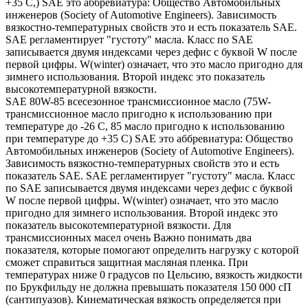
+35 С,) SAE это аббревиатура: Общество Автомобильных
инженеров (Society of Automotive Engineers). Зависимость
вязкостно-температурных свойств это и есть показатель SAE.
SAE регламентирует "густоту" масла. Класс по SAE
записывается двумя индексами через дефис с буквой W после
первой цифры. W(winter) означает, что это масло пригодно для
зимнего использования. Второй индекс это показатель
высокотемпературной вязкости.
SAE 80W-85 всесезонное трансмиссионное масло (75W-
трансмиссионное масло пригодно к использованию при
температуре до -26 С, 85 масло пригодно к использованию
при температуре до +35 С) SAE это аббревиатура: Общество
Автомобильных инженеров (Society of Automotive Engineers).
Зависимость вязкостно-температурных свойств это и есть
показатель SAE. SAE регламентирует "густоту" масла. Класс
по SAE записывается двумя индексами через дефис с буквой
W после первой цифры. W(winter) означает, что это масло
пригодно для зимнего использования. Второй индекс это
показатель высокотемпературной вязкости. Для
трансмиссионных масел очень Важно понимать два
показателя, которые помогают определить нагрузку с которой
сможет справиться защитная масляная пленка. При
температурах ниже 0 градусов по Цельсию, вязкость жидкости
по Брукфильду не должна превышать показателя 150 000 сП
(сантипуазов). Кинематическая вязкость определяется при