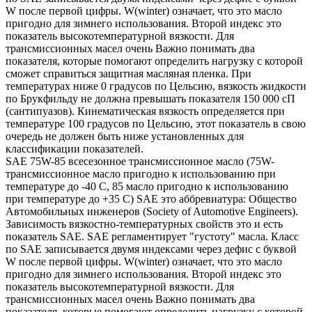
W после первой цифры. W(winter) означает, что это масло
пригодно для зимнего использования. Второй индекс это
показатель высокотемпературной вязкости. Для
трансмиссионных масел очень Важно понимать два
показателя, которые помогают определить нагрузку с которой
сможет справиться защитная масляная пленка. При
температурах ниже 0 градусов по Цельсию, вязкость жидкости
по Брукфильду не должна превышать показателя 150 000 сП
(сантипуазов). Кинематическая вязкость определяется при
температуре 100 градусов по Цельсию, этот показатель в свою
очередь не должен быть ниже установленных для
классификации показателей.
SAE 75W-85 всесезонное трансмиссионное масло (75W-
трансмиссионное масло пригодно к использованию при
температуре до -40 С, 85 масло пригодно к использованию
при температуре до +35 С) SAE это аббревиатура: Общество
Автомобильных инженеров (Society of Automotive Engineers).
Зависимость вязкостно-температурных свойств это и есть
показатель SAE. SAE регламентирует "густоту" масла. Класс
по SAE записывается двумя индексами через дефис с буквой
W после первой цифры. W(winter) означает, что это масло
пригодно для зимнего использования. Второй индекс это
показатель высокотемпературной вязкости. Для
трансмиссионных масел очень Важно понимать два
показателя, которые помогают определить нагрузку с которой