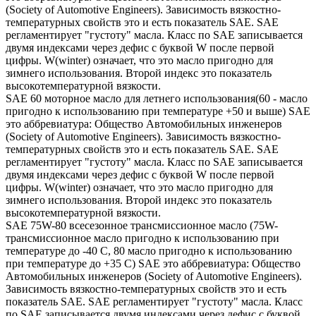
(Society of Automotive Engineers). Зависимость вязкостно-
температурных свойств это и есть показатель SAE. SAE
регламентирует "густоту" масла. Класс по SAE записывается
двумя индексами через дефис с буквой W после первой
цифры. W(winter) означает, что это масло пригодно для
зимнего использования. Второй индекс это показатель
высокотемпературной вязкости.
SAE 60 моторное масло для летнего использования(60 - масло
пригодно к использованию при температуре +50 и выше) SAE
это аббревиатура: Общество Автомобильных инженеров
(Society of Automotive Engineers). Зависимость вязкостно-
температурных свойств это и есть показатель SAE. SAE
регламентирует "густоту" масла. Класс по SAE записывается
двумя индексами через дефис с буквой W после первой
цифры. W(winter) означает, что это масло пригодно для
зимнего использования. Второй индекс это показатель
высокотемпературной вязкости.
SAE 75W-80 всесезонное трансмиссионное масло (75W-
трансмиссионное масло пригодно к использованию при
температуре до -40 С, 80 масло пригодно к использованию
при температуре до +35 С) SAE это аббревиатура: Общество
Автомобильных инженеров (Society of Automotive Engineers).
Зависимость вязкостно-температурных свойств это и есть
показатель SAE. SAE регламентирует "густоту" масла. Класс
по SAE записывается двумя индексами через дефис с буквой