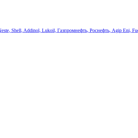
 Neste, Shell, Addinol, Lukoil, Газпромнефть, Роснефть, Agip Eni, Fu