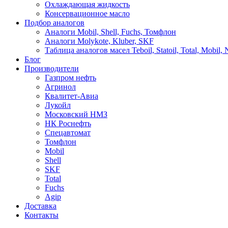
Охлаждающая жидкость
Консервационное масло
Подбор аналогов
Аналоги Mobil, Shell, Fuchs, Томфлон
Аналоги Molykote, Kluber, SKF
Таблица аналогов масел Teboil, Statoil, Total, Mobil,
Блог
Производители
Газпром нефть
Агринол
Квалитет-Авиа
Лукойл
Московский НМЗ
НК Роснефть
Спецавтомат
Томфлон
Mobil
Shell
SKF
Total
Fuchs
Agip
Доставка
Контакты