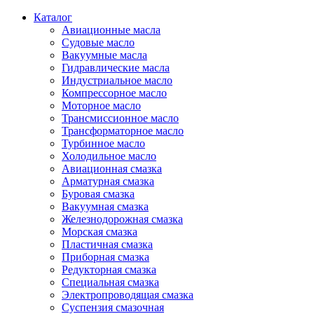
Каталог
Авиационные масла
Судовые масло
Вакуумные масла
Гидравлические масла
Индустриальное масло
Компрессорное масло
Моторное масло
Трансмиссионное масло
Трансформаторное масло
Турбинное масло
Холодильное масло
Авиационная смазка
Арматурная смазка
Буровая смазка
Вакуумная смазка
Железнодорожная смазка
Морская смазка
Пластичная смазка
Приборная смазка
Редукторная смазка
Специальная смазка
Электропроводящая смазка
Суспензия смазочная