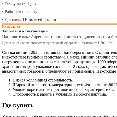
• Отгрузка от 1 дня
• Работаем по счету
• Доставка ТК по всей России
Контакты
Запросы и консультации
Напишите нам:
Адрес электронной почты защищен от спам-ботов
Цены на сайте не являются публичной офертой и включают НДС 22%.
Смазка вниинп-293 — это мягкая мазь серого тона. Отличител
низкотемпературными свойствами. Смазка вниинп отлично справ
нагруженных подшипников с частотой вращения до 1000 оборо
хранения товара в упаковке составляет 2 года, однако фактиче
аналогичных товаров и определяют её применение. Некоторые 
Низкая коллоидная стабильность.
Широкий диапазон температурной устойчивости от -80 °C
Удовлетворительные противоизносные характеристики.
Способность к работе в условиях высокого вакуума.
Где купить
У нас можно приобрести качественную смазку вниинп. Мы ст