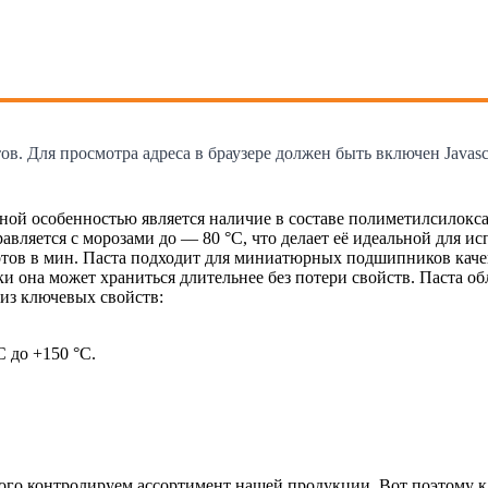
. Для просмотра адреса в браузере должен быть включен Javascr
ьной особенностью является наличие в составе полиметилсилок
ляется с морозами до — 80 °С, что делает её идеальной для ис
тов в мин. Паста подходит для миниатюрных подшипников качен
ски она может храниться длительнее без потери свойств. Паста о
из ключевых свойств:
 до +150 °C.
рого контролируем ассортимент нашей продукции. Вот поэтому