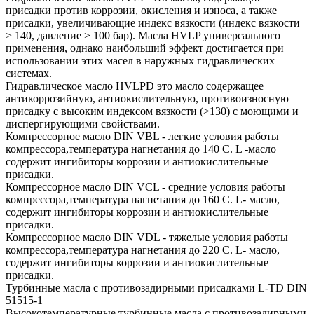
присадки против коррозии, окисления и износа, а также
присадки, увеличивающие индекс вязкости (индекс вязкости
> 140, давление > 100 бар). Масла HVLP универсального
применения, однако наибольший эффект достигается при
использовании этих масел в наружных гидравлических
системах.
Гидравлическое масло HVLPD это масло содержащее
антикоррозийную, антиокислительную, противоизносную
присадку с высоким индексом вязкости (>130) с моющими и
диспергирующими свойствами.
Компрессорное масло DIN VBL - легкие условия работы
компрессора,температура нагнетания до 140 С. L -масло
содержит ингибиторы коррозии и антиокислительные
присадки.
Компрессорное масло DIN VCL - средние условия работы
компрессора,температура нагнетания до 160 С. L- масло,
содержит ингибиторы коррозии и антиокислительные
присадки.
Компрессорное масло DIN VDL - тяжелые условия работы
компрессора,температура нагнетания до 220 С. L- масло,
содержит ингибиторы коррозии и антиокислительные
присадки.
Турбинные масла с противозадирными присадками L-TD DIN
51515-1
Высокотемпературные турбинные масла с противозадирными