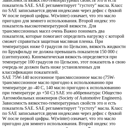
Зависимость вязкостно-температурных свойств это и есть
показатель SAE. SAE регламентирует "густоту" масла. Класс
по SAE записывается двумя индексами через дефис с буквой
W после первой цифры. W(winter) означает, что это масло
пригодно для зимнего использования. Второй индекс это
показатель высокотемпературной вязкости. Для
трансмиссионных масел очень Важно понимать два
показателя, которые помогают определить нагрузку с которой
сможет справиться защитная масляная пленка. При
температурах ниже 0 градусов по Цельсию, вязкость жидкости
по Брукфильду не должна превышать показателя 150 000 с
(сантипуазов). Кинематическая вязкость определяется при
температуре 100 градусов по Цельсию, этот показатель в свою
очередь не должен быть ниже установленных для
классификации показателей.
SAE 75W-140 всесезонное трансмиссионное масло (75W-
трансмиссионное масло пригодно к использованию при
температуре до -40 С, 140 масло пригодно к использованию
при температуре до +50 С) SAE это аббревиатура: Общество
Автомобильных инженеров (Society of Automotive Engineers).
Зависимость вязкостно-температурных свойств это и есть
показатель SAE. SAE регламентирует "густоту" масла. Класс
по SAE записывается двумя индексами через дефис с буквой
W после первой цифры. W(winter) означает, что это масло
пригодно для зимнего использования. Второй индекс это