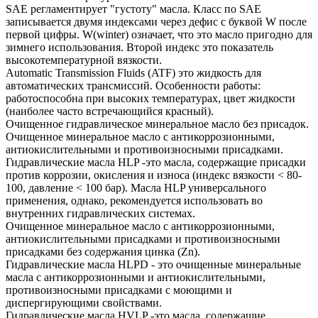
SAE регламентирует "густоту" масла. Класс по SAE
записывается двумя индексами через дефис с буквой W после
первой цифры. W(winter) означает, что это масло пригодно для
зимнего использования. Второй индекс это показатель
высокотемпературной вязкости.
Automatic Transmission Fluids (ATF) это жидкость для
автоматических трансмиссий. Особенности работы:
работоспособна при высоких температурах, цвет жидкости
(наиболее часто встречающийся красный).
Очищенное гидравлическое минеральное масло без присадок.
Очищенное минеральное масло с антикоррозионными,
антиокислительными и противоизносными присадками.
Гидравлические масла HLP -это масла, содержащие присадки
против коррозии, окисления и износа (индекс вязкости < 80-
100, давление < 100 бар). Масла HLP универсального
применения, однако, рекомендуется использовать во
внутренних гидравлических системах.
Очищенное минеральное масло с антикоррозионными,
антиокислительными присадками и противоизносными
присадками без содержания цинка (Zn).
Гидравлические масла HLPD - это очищенные минеральные
масла с антикоррозионными и антиокислительными,
противоизносными присадками с моющими и
диспергирующими свойствами.
Гидравлические масла HVLP -это масла, содержащие