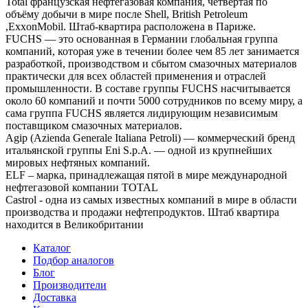
Total французская нефтегазовая компания, четвёртая по
объёму добычи в мире после Shell, British Petroleum
,ExxonMobil. Штаб-квартира расположена в Париже.
FUCHS — это основанная в Германии глобальная группа
компаний, которая уже в течении более чем 85 лет занимается
разработкой, производством и сбытом смазочных материалов
практически для всех областей применения и отраслей
промышленности. В составе группы FUCHS насчитывается
около 60 компаний и почти 5000 сотрудников по всему миру, а
сама группа FUCHS является лидирующим независимым
поставщиком смазочных материалов.
Agip (Azienda Generale Italiana Petroli) — коммерческий бренд
итальянской группы Eni S.p.A. — одной из крупнейших
мировых нефтяных компаний.
ELF – марка, принадлежащая пятой в мире международной
нефтегазовой компании TOTAL
Castrol - одна из самых известных компаний в мире в области
производства и продажи нефтепродуктов. Штаб квартира
находится в Великобритании
Каталог
Подбор аналогов
Блог
Производители
Доставка