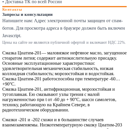
• Доставка ТК по всей России
Контакты
Запросы и консультации
Напишите нам:
Адрес электронной почты защищен от спам-
ботов. Для просмотра адреса в браузере должен быть включен
Javascript.
Цены на сайте не являются публичной офертой и включают НДС 22%.
Смазка Циатим-201— маловязкое нефтяное масло, загущенное
стеаратом лития; содержит антиокислительную присадку.
Основные эксплуатационные характеристики:
удовлетворительная механическая стабильность, низкая
коллоидная стабильность; морозостойкая и водостойкая.
Смазка Циатим-201 работоспособна при температуре -60…
+90°С.
Смазка Циатим-201, антифрикционная, морозостойкая и
тугоплавкая. Ею смазывают узлы трения с малой
нагруженностью при t от -60 до + 90°С, шасси самолетов,
технику, работающую на Крайнем Севере, в
радиотехническом оборудовании.
Смазки -201 и -202 схожи и в большинстве случаев
взаимозаменяемы. Низкотемпературную смазку Циатим-203