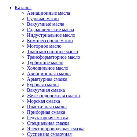
Каталог
Авиационные масла
Судовые масло
Вакуумные масла
Гидравлические масла
Индустриальное масло
Компрессорное масло
Моторное масло
Трансмиссионное масло
Трансформаторное масло
Турбинное масло
Холодильное масло
Авиационная смазка
Арматурная смазка
Буровая смазка
Вакуумная смазка
Железнодорожная смазка
Морская смазка
Пластичная смазка
Приборная смазка
Редукторная смазка
Специальная смазка
Электропроводящая смазка
Суспензия смазочная