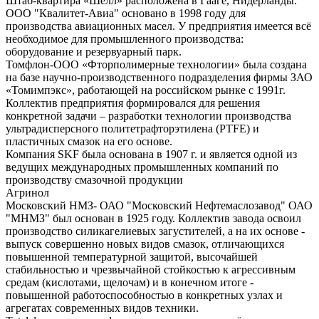
Штаб-квартира «Шелл» расположена в Гааге, Нидерланды.
ООО "Квалитет-Авиа" основано в 1998 году для
производства авиационных масел. У предприятия имеется всё
необходимое для промышленного производства:
оборудование и резервуарный парк.
Томфлон-ООО «Фторполимерные технологии» была создана
на базе научно-производственного подразделения фирмы ЗАО
«Томимпэкс», работающей на российском рынке с 1991г.
Коллектив предприятия формировался для решения
конкретной задачи – разработки технологии производства
ультрадисперсного политетрафторэтилена (PTFE) и
пластичных смазок на его основе.
Компания SKF была основана в 1907 г. и является одной из
ведущих международных промышленных компаний по
производству смазочной продукции
Агринол
Московский НМЗ- ОАО "Московский Нефтемаслозавод" ОАО
"МНМЗ" был основан в 1925 году. Коллектив завода освоил
производство силикагелиевых загустителей, а на их основе -
выпуск совершенно новых видов смазок, отличающихся
повышенной температурной защитой, высочайшей
стабильностью и чрезвычайной стойкостью к агрессивным
средам (кислотами, щелочам) и в конечном итоге -
повышенной работоспособностью в конкретных узлах и
агрегатах современных видов техники.