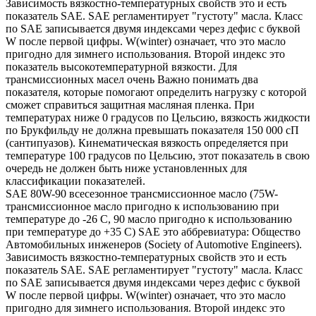
Зависимость вязкостно-температурных свойств это и есть
показатель SAE. SAE регламентирует "густоту" масла. Класс
по SAE записывается двумя индексами через дефис с буквой
W после первой цифры. W(winter) означает, что это масло
пригодно для зимнего использования. Второй индекс это
показатель высокотемпературной вязкости. Для
трансмиссионных масел очень Важно понимать два
показателя, которые помогают определить нагрузку с которой
сможет справиться защитная масляная пленка. При
температурах ниже 0 градусов по Цельсию, вязкость жидкости
по Брукфильду не должна превышать показателя 150 000 сП
(сантипуазов). Кинематическая вязкость определяется при
температуре 100 градусов по Цельсию, этот показатель в свою
очередь не должен быть ниже установленных для
классификации показателей.
SAE 80W-90 всесезонное трансмиссионное масло (75W-
трансмиссионное масло пригодно к использованию при
температуре до -26 С, 90 масло пригодно к использованию
при температуре до +35 С) SAE это аббревиатура: Общество
Автомобильных инженеров (Society of Automotive Engineers).
Зависимость вязкостно-температурных свойств это и есть
показатель SAE. SAE регламентирует "густоту" масла. Класс
по SAE записывается двумя индексами через дефис с буквой
W после первой цифры. W(winter) означает, что это масло
пригодно для зимнего использования. Второй индекс это