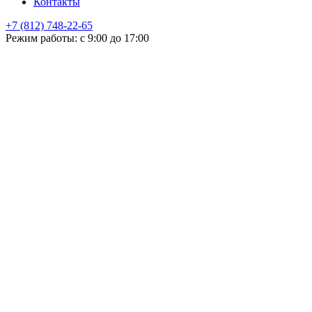
Контакты
+7 (812) 748-22-65
НЕ НАШЛИ ЧТО ИСКАЛИ
Режим работы: с 9:00 до 17:00
Оставьте заявку и мы подберем подходящую продукцию,
проконсультируем
+7
Поиск
Я принимаю
политику конфиденциальности
и согласен на
обработку своих персональных данных.
ОСТАЛИСЬ ВОПРОСЫ!?
Отправить
Оставьте заявку и мы подберем подходящую продукцию,
поможем с выбором, проконсультируем