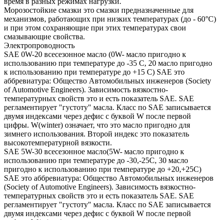
время в разных режимах нагрузки.
Морозостойкие смазки это смазки предназначенные для
механизмов, работающих при низких температурах (до - 60°С)
и при этом сохраняющие при этих температурах свои
смазывающие свойства.
Электропроводность
SAE 0W-20 всесезонное масло (0W- масло пригодно к
использованию при температуре до -35 С, 20 масло пригодно
к использованию при температуре до +15 С) SAE это
аббревиатура: Общество Автомобильных инженеров (Society
of Automotive Engineers). Зависимость вязкостно-
температурных свойств это и есть показатель SAE. SAE
регламентирует "густоту" масла. Класс по SAE записывается
двумя индексами через дефис с буквой W после первой
цифры. W(winter) означает, что это масло пригодно для
зимнего использования. Второй индекс это показатель
высокотемпературной вязкости.
SAE 5W-30 всесезонное масло(5W- масло пригодно к
использованию при температуре до -30,-25С, 30 масло
пригодно к использованию при температуре до +20,+25С)
SAE это аббревиатура: Общество Автомобильных инженеров
(Society of Automotive Engineers). Зависимость вязкостно-
температурных свойств это и есть показатель SAE. SAE
регламентирует "густоту" масла. Класс по SAE записывается
двумя индексами через дефис с буквой W после первой