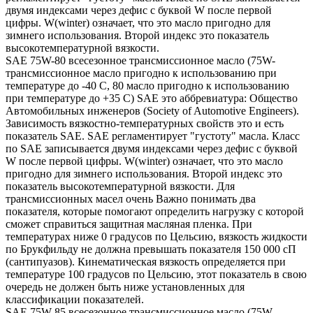
двумя индексами через дефис с буквой W после первой
цифры. W(winter) означает, что это масло пригодно для
зимнего использования. Второй индекс это показатель
высокотемпературной вязкости.
SAE 75W-80 всесезонное трансмиссионное масло (75W-
трансмиссионное масло пригодно к использованию при
температуре до -40 С, 80 масло пригодно к использованию
при температуре до +35 С) SAE это аббревиатура: Общество
Автомобильных инженеров (Society of Automotive Engineers).
Зависимость вязкостно-температурных свойств это и есть
показатель SAE. SAE регламентирует "густоту" масла. Класс
по SAE записывается двумя индексами через дефис с буквой
W после первой цифры. W(winter) означает, что это масло
пригодно для зимнего использования. Второй индекс это
показатель высокотемпературной вязкости. Для
трансмиссионных масел очень Важно понимать два
показателя, которые помогают определить нагрузку с которой
сможет справиться защитная масляная пленка. При
температурах ниже 0 градусов по Цельсию, вязкость жидкости
по Брукфильду не должна превышать показателя 150 000 сП
(сантипуазов). Кинематическая вязкость определяется при
температуре 100 градусов по Цельсию, этот показатель в свою
очередь не должен быть ниже установленных для
классификации показателей.
SAE 75W-85 всесезонное трансмиссионное масло (75W-