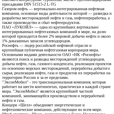
присадками DIN 51515-2 L-TG
Газпром нефть — вертикально-интегрированная нефтяная
компания, основные виды деятельности которой — разведка и
разработка месторождений нефти и газа, нефтепереработка, а
также производство и сбыт нефтепродуктов.
ПАО «ЛУКОЙЛ» — одна из крупнейших вертикально
интегрированных нефтегазовых компаний в мире, на долю
которой приходится более 2% мировой добычи нефти и около
1% доказанных запасов углеводородов.
Роснефть — лидер российской нефтяной отрасли и
крупнейшая публичная нефтегазовая корпорация мира.
Основными видами деятельности ОАО «НК «Роснефть»
являются поиск и разведка месторождений углеводородов,
добыча нефти, газа, газового конденсата, реализация проектов
по освоению морских месторождений, переработка добытого
сырья, реализация нефти, газа и продуктов их переработки на
территории России и за ее пределами.
"ЭксонМобил" - это транснациональная компания, которая
работает на шести континентах, практически в каждой стране
мира. "ЭксонМобил" является крупнейшей частной
компанией, занимающейся производством и переработкой
нефти и газа.
Концерн «Шелл» объединяет энергетические и
нефтехимические компании, действующие во всем мире.