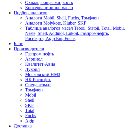
Охлаждающая жидкость
Консервационное масло
Подбор аналогов
Аналоги Mobil, Shell, Fuchs, Томфлон
Аналоги Molykote, Kluber, SKF
Таблица аналогов масел Teboil, Statoil, Total, Mobil,
Neste, Shell, Addinol, Lukoil, Газпромнефть,
Роснефть, Agip Eni, Fuchs
Блог
Производители
Газпром нефть
Агринол
Квалитет-Авиа
Лукойл
Московский НМЗ
НК Роснефть
Спецавтомат
Томфлон
Mobil
Shell
SKF
Total
Fuchs
Agip
Доставка