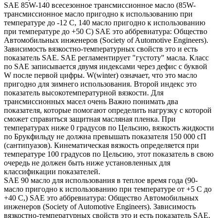
SAE 85W-140 всесезонное трансмиссионное масло (85W-
трансмиссионное масло пригодно к использованию при
температуре до -12 С, 140 масло пригодно к использованию
при температуре до +50 С) SAE это аббревиатура: Общество
Автомобильных инженеров (Society of Automotive Engineers).
Зависимость вязкостно-температурных свойств это и есть
показатель SAE. SAE регламентирует "густоту" масла. Класс
по SAE записывается двумя индексами через дефис с буквой
W после первой цифры. W(winter) означает, что это масло
пригодно для зимнего использования. Второй индекс это
показатель высокотемпературной вязкости. Для
трансмиссионных масел очень Важно понимать два
показателя, которые помогают определить нагрузку с которой
сможет справиться защитная масляная пленка. При
температурах ниже 0 градусов по Цельсию, вязкость жидкости
по Брукфильду не должна превышать показателя 150 000 сП
(сантипуазов). Кинематическая вязкость определяется при
температуре 100 градусов по Цельсию, этот показатель в свою
очередь не должен быть ниже установленных для
классификации показателей.
SAE 90 масло для использования в теплое время года (90-
масло пригодно к использованию при температуре от +5 С до
+40 С,) SAE это аббревиатура: Общество Автомобильных
инженеров (Society of Automotive Engineers). Зависимость
вязкостно-температурных свойств это и есть показатель SAE.