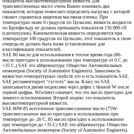
показатель высокотемпературной вязкости Для
трансмиссионных масел очень Важно понимать два
показателя, которые помогают определить нагрузку с которой
сможет справиться защитная масляная пленка. При
температурах ниже 0 градусов по Цельсию, вязкость жидкости
по Брукфильду не должна превышать показателя 150 000 сП
(сантипуазов). Кинематическая вязкость определяется при
температуре 100 градусов по Цельсию, этот показатель в свою
очередь не должен быть ниже установленных для
классификации показателей.
SAE 80 масло для использования в теплое время года (80-
масло пригодно к использованию при температуре от 0 С до
+35 С,) SAE это аббревиатура: Общество Автомобильных
инженеров (Society of Automotive Engineers). Зависимость
вязкостно-температурных свойств это и есть показатель SAE.
SAE регламентирует "густоту" масла. Класс по SAE
записывается двумя индексами через дефис с буквой W после
первой цифры. W(winter) означает, что это масло пригодно для
зимнего использования. Второй индекс это показатель
высокотемпературной вязкости.
SAE 80W-85 всесезонное трансмиссионное масло (75W-
трансмиссионное масло пригодно к использованию при
температуре до -26 С, 85 масло пригодно к использованию
при температуре до +35 С) SAE это аббревиатура: Общество
Автомобильных инженеров (Society of Automotive Engineers).