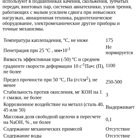
используют в подшипниках качения, скольжения, зубчатых
передач, винтовых пар, системах авиатехники, узлов трения,
работающих с малым усилием сдвига при невысоких
нагрузках, авиационная техника, радиотехническое
оборудование, электромеханические другие приборы и
точные механизмы.
Температура каплепадения, °С, не ниже
175
Не
-1
Пенетрация при 25 °С , мм•10
нормируется
Вязкость эффективная при (-50) °С и среднем
-1
1100
градиенте скорости деформации 10 с
Па•с (П),
не более
2
Предел прочности при 50 °С, Па (гс/см
), не
250-500
менее
Стабильность против окисления, мг КОН на 1
3
г смазки, не более
Коррозионное воздействие на металл (сталь 40,
Выдерживает
45 или 50)
Массовая доля свободной щелочи в пересчете
0,1
на NaOH, % , не более
Содержание механических примесей
Отсутствие
Содержание воды
Отсутствие