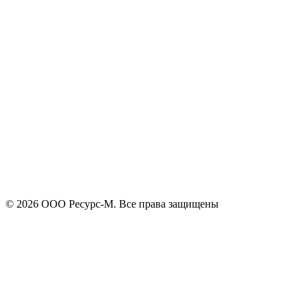
+7
Поиск
Я принимаю
политику конфиденциальности
и согласен на
обработку своих персональных данных.
Отправить
© 2026 ООО Ресурс-М. Все права защищены