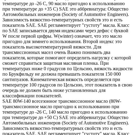
температуре до -26 С, 90 масло пригодно к использованию
при температуре до +35 С) SAE это аббревиатура: Общество
Автомобильных инженеров (Society of Automotive Engineers).
Зависимость вязкостно-температурных свойств это и есть
показатель SAE. SAE регламентирует "густоту" масла. Класс
по SAE записывается двумя индексами через дефис с буквой
W после первой цифры. W(winter) означает, что это масло
пригодно для зимнего использования. Второй индекс это
показатель высокотемпературной вязкости. Для
трансмиссионных масел очень Важно понимать два
показателя, которые помогают определить нагрузку с которой
сможет справиться защитная масляная пленка. При
температурах ниже 0 градусов по Цельсию, вязкость жидкости
по Брукфильду не должна превышать показателя 150 000
сантипуазов. Кинематическая вязкость определяется при
температуре 100 градусов по Цельсию, этот показатель в свою
очередь не должен быть ниже установленных для
классификации показателей.
SAE 80W-140 всесезонное трансмиссионное масло (80W-
трансмиссионное масло пригодно к использованию при
температуре до -26 С, 140 масло пригодно к использованию
при температуре до +50 С) SAE это аббревиатура: Общество
Автомобильных инженеров (Society of Automotive Engineers).
Зависимость вязкостно-температурных свойств это и есть
показатель SAE. SAE регламентирует "густоту" масла. Класс