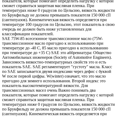
показателя, которые помогают определить нагрузку с которой
сможет справиться защитная масляная пленка. При
температурах ниже 0 градусов по Цельсию, вязкость жидкости
по Брукфильду не должна превышать показателя 150 000 сП
(сантипуазов). Кинематическая вязкость определяется при
температуре 100 градусов по Цельсию, этот показатель в свою
очередь не должен быть ниже установленных для
классификации показателей.
SAE 75W-85 всесезонное трансмиссионное масло (75W-
трансмиссионное масло пригодно к использованию при
температуре до -40 С, 85 масло пригодно к использованию
при температуре до +35 С) SAE это аббревиатура: Общество
Автомобильных инженеров (Society of Automotive Engineers).
Зависимость вязкостно-температурных свойств это и есть
показатель SAE. SAE регламентирует "густоту" масла. Класс
по SAE записывается двумя индексами через дефис с буквой
W после первой цифры. W(winter) означает, что это масло
пригодно для зимнего использования. Второй индекс это
показатель высокотемпературной вязкости. Для
трансмиссионных масел очень Важно понимать два
показателя, которые помогают определить нагрузку с которой
сможет справиться защитная масляная пленка. При
температурах ниже 0 градусов по Цельсию, вязкость жидкости
по Брукфильду не должна превышать показателя 150 000 сП
(сантипуазов). Кинематическая вязкость определяется при