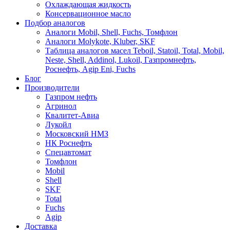
Охлаждающая жидкость
Консервационное масло
Подбор аналогов
Аналоги Mobil, Shell, Fuchs, Томфлон
Аналоги Molykote, Kluber, SKF
Таблица аналогов масел Teboil, Statoil, Total, Mobil,
Neste, Shell, Addinol, Lukoil, Газпромнефть,
Роснефть, Agip Eni, Fuchs
Блог
Производители
Газпром нефть
Агринол
Квалитет-Авиа
Лукойл
Московский НМЗ
НК Роснефть
Спецавтомат
Томфлон
Mobil
Shell
SKF
Total
Fuchs
Agip
Доставка