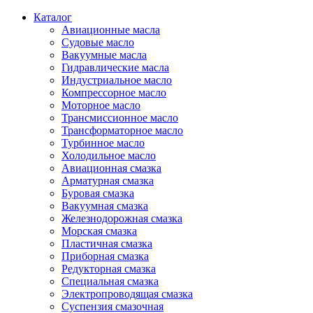
Каталог
Авиационные масла
Судовые масло
Вакуумные масла
Гидравлические масла
Индустриальное масло
Компрессорное масло
Моторное масло
Трансмиссионное масло
Трансформаторное масло
Турбинное масло
Холодильное масло
Авиационная смазка
Арматурная смазка
Буровая смазка
Вакуумная смазка
Железнодорожная смазка
Морская смазка
Пластичная смазка
Приборная смазка
Редукторная смазка
Специальная смазка
Электропроводящая смазка
Суспензия смазочная