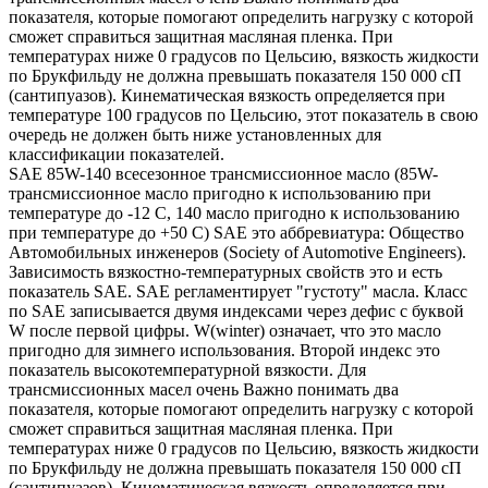
показателя, которые помогают определить нагрузку с которой
сможет справиться защитная масляная пленка. При
температурах ниже 0 градусов по Цельсию, вязкость жидкости
по Брукфильду не должна превышать показателя 150 000 сП
(сантипуазов). Кинематическая вязкость определяется при
температуре 100 градусов по Цельсию, этот показатель в свою
очередь не должен быть ниже установленных для
классификации показателей.
SAE 85W-140 всесезонное трансмиссионное масло (85W-
трансмиссионное масло пригодно к использованию при
температуре до -12 С, 140 масло пригодно к использованию
при температуре до +50 С) SAE это аббревиатура: Общество
Автомобильных инженеров (Society of Automotive Engineers).
Зависимость вязкостно-температурных свойств это и есть
показатель SAE. SAE регламентирует "густоту" масла. Класс
по SAE записывается двумя индексами через дефис с буквой
W после первой цифры. W(winter) означает, что это масло
пригодно для зимнего использования. Второй индекс это
показатель высокотемпературной вязкости. Для
трансмиссионных масел очень Важно понимать два
показателя, которые помогают определить нагрузку с которой
сможет справиться защитная масляная пленка. При
температурах ниже 0 градусов по Цельсию, вязкость жидкости
по Брукфильду не должна превышать показателя 150 000 сП
(сантипуазов). Кинематическая вязкость определяется при