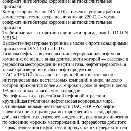
содержит ингибиторы коррозии и антиокислительные
присадки.
Компрессорное масло DIN VDL - тяжелые условия работы
компрессора,температура нагнетания до 220 С. L- масло,
содержит ингибиторы коррозии и антиокислительные
присадки.
Турбинные масла с противозадирными присадками L-TD DIN
51515-1
Высокотемпературные турбинные масла с противозадирными
присадками DIN 51515-2 L-TG
Газпром нефть — вертикально-интегрированная нефтяная
компания, основные виды деятельности которой — разведка и
разработка месторождений нефти и газа, нефтепереработка, а
также производство и сбыт нефтепродуктов.
ПАО «ЛУКОЙЛ» — одна из крупнейших вертикально
интегрированных нефтегазовых компаний в мире, на долю
которой приходится более 2% мировой добычи нефти и около
1% доказанных запасов углеводородов.
Роснефть — лидер российской нефтяной отрасли и
крупнейшая публичная нефтегазовая корпорация мира.
Основными видами деятельности ОАО «НК «Роснефть»
являются поиск и разведка месторождений углеводородов,
добыча нефти, газа, газового конденсата, реализация проектов
по освоению морских месторождений, переработка добытого
сырья, реализация нефти, газа и продуктов их переработки на