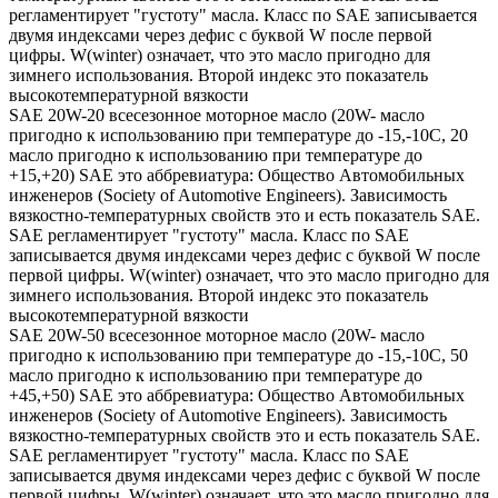
регламентирует "густоту" масла. Класс по SAE записывается
двумя индексами через дефис с буквой W после первой
цифры. W(winter) означает, что это масло пригодно для
зимнего использования. Второй индекс это показатель
высокотемпературной вязкости
SAE 20W-20 всесезонное моторное масло (20W- масло
пригодно к использованию при температуре до -15,-10С, 20
масло пригодно к использованию при температуре до
+15,+20) SAE это аббревиатура: Общество Автомобильных
инженеров (Society of Automotive Engineers). Зависимость
вязкостно-температурных свойств это и есть показатель SAE.
SAE регламентирует "густоту" масла. Класс по SAE
записывается двумя индексами через дефис с буквой W после
первой цифры. W(winter) означает, что это масло пригодно для
зимнего использования. Второй индекс это показатель
высокотемпературной вязкости
SAE 20W-50 всесезонное моторное масло (20W- масло
пригодно к использованию при температуре до -15,-10С, 50
масло пригодно к использованию при температуре до
+45,+50) SAE это аббревиатура: Общество Автомобильных
инженеров (Society of Automotive Engineers). Зависимость
вязкостно-температурных свойств это и есть показатель SAE.
SAE регламентирует "густоту" масла. Класс по SAE
записывается двумя индексами через дефис с буквой W после
первой цифры. W(winter) означает, что это масло пригодно для