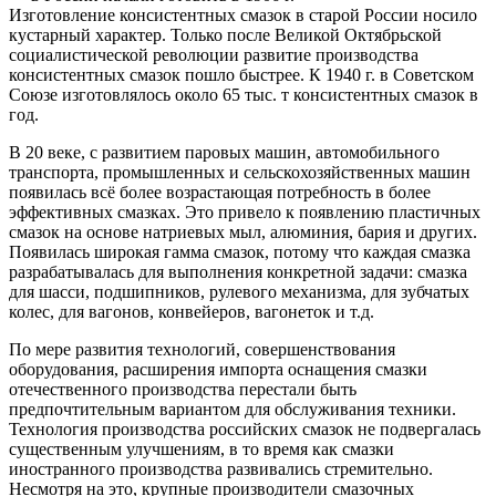
Изготовление консистентных смазок в старой России носило
кустарный характер. Только после Великой Октябрьской
социалистической революции развитие производства
консистентных смазок пошло быстрее. К 1940 г. в Советском
Союзе изготовлялось около 65 тыс. т консистентных смазок в
год.
В 20 веке, с развитием паровых машин, автомобильного
транспорта, промышленных и сельскохозяйственных машин
появилась всё более возрастающая потребность в более
эффективных смазках. Это привело к появлению пластичных
смазок на основе натриевых мыл, алюминия, бария и других.
Появилась широкая гамма смазок, потому что каждая смазка
разрабатывалась для выполнения конкретной задачи: смазка
для шасси, подшипников, рулевого механизма, для зубчатых
колес, для вагонов, конвейеров, вагонеток и т.д.
По мере развития технологий, совершенствования
оборудования, расширения импорта оснащения смазки
отечественного производства перестали быть
предпочтительным вариантом для обслуживания техники.
Технология производства российских смазок не подвергалась
существенным улучшениям, в то время как смазки
иностранного производства развивались стремительно.
Несмотря на это, крупные производители смазочных