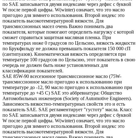
по SAE записывается двумя индексами через дефис с буквой
W после первой цифры. W(winter) означает, что это масло
пригодно для зимнего использования. Второй индекс это
показатель высокотемпературной вязкости. Для
трансмиссионных масел очень Важно понимать два
показателя, которые помогают определить нагрузку с которой
сможет справиться защитная масляная пленка. При
температурах ниже 0 градусов по Цельсию, вязкость жидкости
по Брукфильду не должна превышать показателя 150 000 сП
(сантипуазов). Кинематическая вязкость определяется при
температуре 100 градусов по Цельсию, этот показатель в свою
очередь не должен быть ниже установленных для
классификации показателей.
SAE 85W-90 всесезонное трансмиссионное масло (75W-
трансмиссионное масло пригодно к использованию при
температуре до -12, 90 масло пригодно к использованию при
температуре до +45 С) SAE это аббревиатура: Общество
Автомобильных инженеров (Society of Automotive Engineers).
Зависимость вязкостно-температурных свойств это и есть
показатель SAE. SAE регламентирует "густоту" масла. Класс
по SAE записывается двумя индексами через дефис с буквой
W после первой цифры. W(winter) означает, что это масло
пригодно для зимнего использования. Второй индекс это
показатель высокотемпературной вязкости. Для
трансмиссионных масел очень Важно понимать два