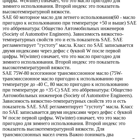
цифры. W(winter) означает, что это масло пригодно для
зимнего использования. Второй индекс это показатель
высокотемпературной вязкости.
SAE 60 моторное масло для летнего использования(60 - масло
пригодно к использованию при температуре +50 и выше) SAE
это аббревиатура: Общество Автомобильных инженеров
(Society of Automotive Engineers). Зависимость вязкостно-
температурных свойств это и есть показатель SAE. SAE
регламентирует "густоту" масла. Класс по SAE записывается
двумя индексами через дефис с буквой W после первой
цифры. W(winter) означает, что это масло пригодно для
зимнего использования. Второй индекс это показатель
высокотемпературной вязкости.
SAE 75W-80 всесезонное трансмиссионное масло (75W-
трансмиссионное масло пригодно к использованию при
температуре до -40 С, 80 масло пригодно к использованию
при температуре до +35 С) SAE это аббревиатура: Общество
Автомобильных инженеров (Society of Automotive Engineers).
Зависимость вязкостно-температурных свойств это и есть
показатель SAE. SAE регламентирует "густоту" масла. Класс
по SAE записывается двумя индексами через дефис с буквой
W после первой цифры. W(winter) означает, что это масло
пригодно для зимнего использования. Второй индекс это
показатель высокотемпературной вязкости. Для
трансмиссионных масел очень Важно понимать два