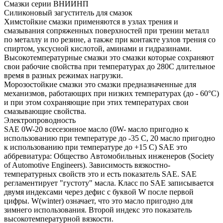
Смазки серии ВНИИНП
Силиконовый загуститель для смазок
Химстойкие смазки применяются в узлах трения и
смазывания сопряженных поверхностей при трении металл
по металлу и по резине, а также при контакте узлов трения со
спиртом, уксусной кислотой, аминами и гидразинами.
Высокотемпературные смазки это смазки которые сохраняют
свои рабочие свойства при температурах до 280С длительное
время в разных режимах нагрузки.
Морозостойкие смазки это смазки предназначенные для
механизмов, работающих при низких температурах (до - 60°С)
и при этом сохраняющие при этих температурах свои
смазывающие свойства.
Электропроводность
SAE 0W-20 всесезонное масло (0W- масло пригодно к
использованию при температуре до -35 С, 20 масло пригодно
к использованию при температуре до +15 С) SAE это
аббревиатура: Общество Автомобильных инженеров (Society
of Automotive Engineers). Зависимость вязкостно-
температурных свойств это и есть показатель SAE. SAE
регламентирует "густоту" масла. Класс по SAE записывается
двумя индексами через дефис с буквой W после первой
цифры. W(winter) означает, что это масло пригодно для
зимнего использования. Второй индекс это показатель
высокотемпературной вязкости.