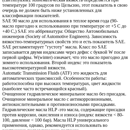
температуре 100 градусов по Цельсию, этот показатель в свою
очередь не должен быть ниже установленных для
классификации показателей.
SAE 90 масло для использования в теплое время года (90-
масло пригодно к использованию при температуре от +5 С до
+40 С,) SAE это аббревиатура: Общество Автомобильных
инженеров (Society of Automotive Engineers). Зависимость
вязкостно-температурных свойств это и есть показатель SAE.
SAE регламентирует "густоту" масла. Класс по SAE
записывается двумя индексами через дефис с буквой W после
первой цифры. W(winter) означает, что это масло пригодно для
зимнего использования. Второй индекс это показатель
высокотемпературной вязкости.
Automatic Transmission Fluids (ATF) это жидкость для
автоматических трансмиссий. Особенности работы:
работоспособна при высоких температурах, цвет жидкости
(наиболее часто встречающийся красный).
Очищенное гидравлическое минеральное масло без присадок.
Очищенное минеральное масло с антикоррозионными,
антиокислительными и противоизносными присадками.
Гидравлические масла HLP -это масла, содержащие присадки
против коррозии, окисления и износа (индекс вязкости < 80-
100, давление < 100 бар). Масла HLP универсального
применения, однако, рекомендуется использовать во