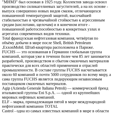
"МНМЗ" был основан в 1925 году. Коллектив завода освоил
производство силикагелиевых загустителей, а на их основе -
выпуск совершенно новых видов смазок, отличающихся
повышенной температурной защитой, высочайшей
стабильностью и чрезвычайной стойкостью к агрессивным
средам (кислотами, щелочам) и в конечном итоге -
повышенной работоспособностью в конкретных узлах и
агрегатах современных видов техники.
Total французская нефтегазовая компания, четвёртая по
объёму добычи в мире после Shell, British Petroleum
,ExxonMobil. Штаб-квартира расположена в Париже.
FUCHS — это основанная в Германии глобальная группа
компаний, которая уже в течении более чем 85 лет занимается
разработкой, производством и сбытом смазочных материалов
практически для всех областей применения и отраслей
промышленности. В составе группы FUCHS насчитывается
около 60 компаний и почти 5000 сотрудников по всему миру, а
сама группа FUCHS является лидирующим независимым
поставщиком смазочных материалов.
Agip (Azienda Generale Italiana Petroli) — коммерческий бренд
итальянской группы Eni S.p.A. — одной из крупнейших
мировых нефтяных компаний.
ELF – марка, принадлежащая пятой в мире международной
нефтегазовой компании TOTAL
Castrol - одна из самых известных компаний в мире в области