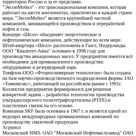
территории России и за ее пределами.
"ЭксонМобил" - это транснациональная компания, которая
работает на шести континентах, практически в каждой стране
мира. "ЭксонМобил" является крупнейшей частной
компанией, занимающейся производством и переработкой
нефти и газа.
Концерн «Шелл» объединяет энергетические и
нефтехимические компании, действующие во всем мире.
Штаб-квартира «Шелл» расположена в Гааге, Нидерланды.
ООО "Квалитет-Авиа" основано в 1998 году для
производства авиационных масел. У предприятия имеется всё
необходимое для промышленного производства:
оборудование и резервуарный парк.
Томфлон-ООО «Фторполимерные технологии» была создана
на базе научно-производственного подразделения фирмы ЗАО
«Томимпэкс», работающей на российском рынке с 1991г.
Коллектив предприятия формировался для решения
конкретной задачи – разработки технологии производства
ультрадисперсного политетрафторэтилена (PTFE) и
пластичных смазок на его основе.
Компания SKF была основана в 1907 г. и является одной из
ведущих международных промышленных компаний по
производству смазочной продукции
Агринол
Московский НМЗ- ОАО "Московский Нефтемаслозавод" ОАО