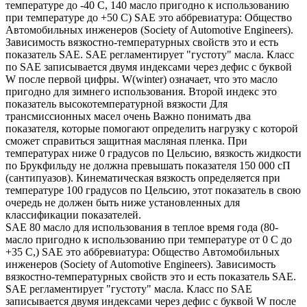
температуре до -40 С, 140 масло пригодно к использованию
при температуре до +50 С) SAE это аббревиатура: Общество
Автомобильных инженеров (Society of Automotive Engineers).
Зависимость вязкостно-температурных свойств это и есть
показатель SAE. SAE регламентирует "густоту" масла. Класс
по SAE записывается двумя индексами через дефис с буквой
W после первой цифры. W(winter) означает, что это масло
пригодно для зимнего использования. Второй индекс это
показатель высокотемпературной вязкости Для
трансмиссионных масел очень Важно понимать два
показателя, которые помогают определить нагрузку с которой
сможет справиться защитная масляная пленка. При
температурах ниже 0 градусов по Цельсию, вязкость жидкости
по Брукфильду не должна превышать показателя 150 000 сП
(сантипуазов). Кинематическая вязкость определяется при
температуре 100 градусов по Цельсию, этот показатель в свою
очередь не должен быть ниже установленных для
классификации показателей.
SAE 80 масло для использования в теплое время года (80-
масло пригодно к использованию при температуре от 0 С до
+35 С,) SAE это аббревиатура: Общество Автомобильных
инженеров (Society of Automotive Engineers). Зависимость
вязкостно-температурных свойств это и есть показатель SAE.
SAE регламентирует "густоту" масла. Класс по SAE
записывается двумя индексами через дефис с буквой W после